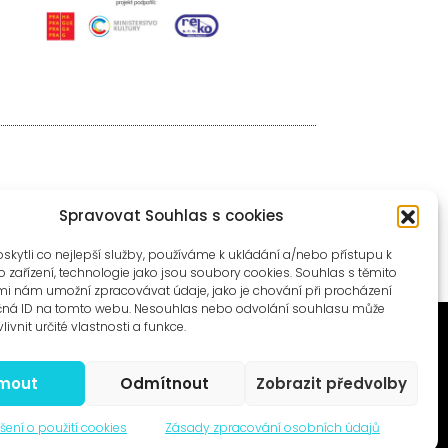
Spravovat Souhlas s cookies
ytli co nejlepší služby, používáme k ukládání a/nebo přístupu k
 zařízení, technologie jako jsou soubory cookies. Souhlas s těmito
i nám umožní zpracovávat údaje, jako je chování při procházení
čná ID na tomto webu. Nesouhlas nebo odvolání souhlasu může
livnit určité vlastnosti a funkce.
jmout
Odmítnout
Zobrazit předvolby
© 1996–2025
šení o použití cookies
Zásady zpracování osobních údajů
Čtyři dny, z.s. / Four Days association