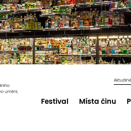
Aktuáln
Festival
Místa činu
P