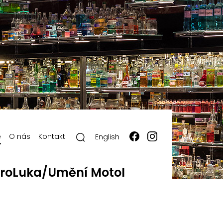
ě
O nás
Kontakt
English
roLuka/Umění Motol