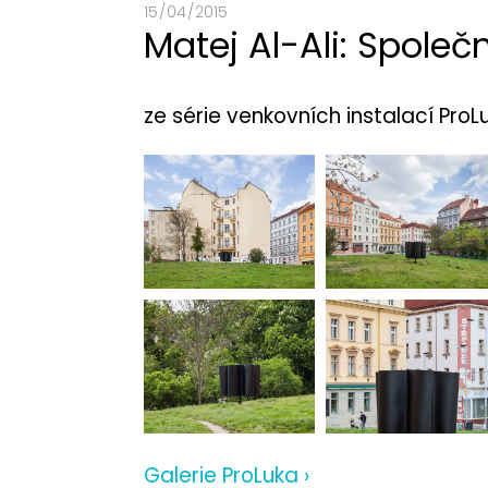
15 / 04 / 2015
Matej Al-Ali: Spole
ze série venkovních instalací Pro
Galerie ProLuka ›