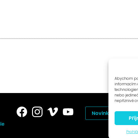
Abychom posk
informacím o
technologiem
nebo jedine
nepříznivě ov
Novinky na e-mail
Pří
le
Prohlá