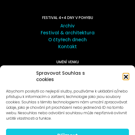
FESTIVAL 4+4 DNY V POHYBU
Archiv
Festival & architektura
O čtyřech dnech
Kontakt
UMĚNÍ VENKU
Galerie ProLuka
Spravovat Souhlas s
O umění v Motole
cookies
Abychom poskytli co nejlepší služby, používáme k ukládání a/nebo
přístupu k informacím o zařízení, technologie jako jsou soubory
cookies. Souhlas s těmito technologiemi nám umožní zpracovávat
údaje, jako je chování při procházení nebo jedinečná ID na tomto
webu. Nesouhlas nebo odvolání souhlasu může nepříznivě ovlivnit
Novinky na e-mail
určité vlastnosti a funkce.