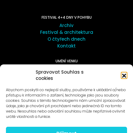
FESTIVAL 4+4 DNY V POHYBU
Archiv
Festival & architektura
O čtyřech dnech
Kontakt
UMĚNÍ VENKU
Galerie ProLuka
Spravovat Souhlas s
O umění v Motole
cookies
Abychom poskytli co nejlepší služby, používáme k ukládání a/nebo
přístupu k informacím o zařízení, technologie jako jsou soubory
cookies. Souhlas s těmito technologiemi nám umožní zpracovávat
údaje, jako je chování při procházení nebo jedinečná ID na tomto
webu. Nesouhlas nebo odvolání souhlasu může nepříznivě ovlivnit
Novinky na e-mail
určité vlastnosti a funkce.