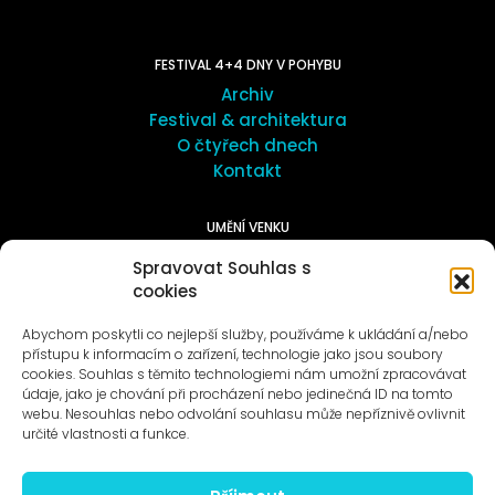
FESTIVAL 4+4 DNY V POHYBU
Archiv
Festival & architektura
O čtyřech dnech
Kontakt
UMĚNÍ VENKU
Galerie ProLuka
Spravovat Souhlas s
O umění v Motole
cookies
Abychom poskytli co nejlepší služby, používáme k ukládání a/nebo
přístupu k informacím o zařízení, technologie jako jsou soubory
cookies. Souhlas s těmito technologiemi nám umožní zpracovávat
údaje, jako je chování při procházení nebo jedinečná ID na tomto
webu. Nesouhlas nebo odvolání souhlasu může nepříznivě ovlivnit
Novinky na e-mail
určité vlastnosti a funkce.