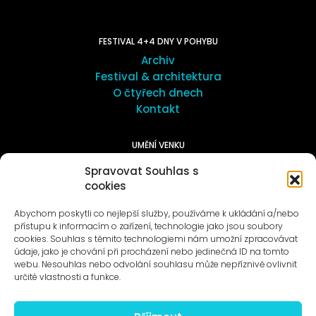
FESTIVAL 4+4 DNY V POHYBU
Archiv
Festival & architektura
O čtyřech dnech
Kontakt
UMĚNÍ VENKU
Galerie ProLuka
Spravovat Souhlas s
O umění v Motole
cookies
Abychom poskytli co nejlepší služby, používáme k ukládání a/nebo
přístupu k informacím o zařízení, technologie jako jsou soubory
cookies. Souhlas s těmito technologiemi nám umožní zpracovávat
údaje, jako je chování při procházení nebo jedinečná ID na tomto
webu. Nesouhlas nebo odvolání souhlasu může nepříznivě ovlivnit
Novinky na e-mail
určité vlastnosti a funkce.