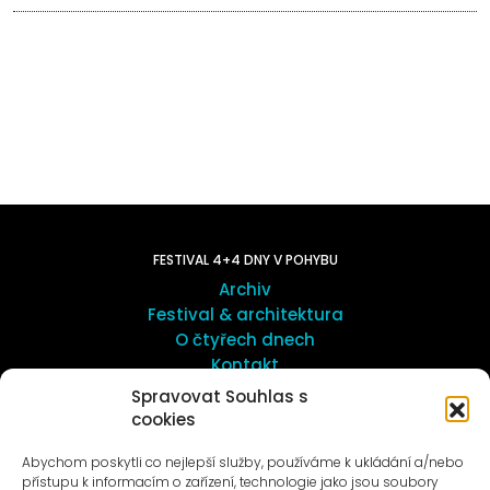
FESTIVAL 4+4 DNY V POHYBU
Archiv
Festival & architektura
O čtyřech dnech
Kontakt
Spravovat Souhlas s
cookies
UMĚNÍ VENKU
Galerie ProLuka
Abychom poskytli co nejlepší služby, používáme k ukládání a/nebo
O umění v Motole
přístupu k informacím o zařízení, technologie jako jsou soubory