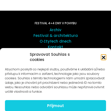
FESTIVAL 4+4 DNY V POHYBU
Archiv
Festival & architektura
O čtyřech dnech
Kontakt
Spravovat Souhlas s
cookies
UMĚNÍ VENKU
Galerie ProLuka
Abychom poskytli co nejlepší služby, používáme k ukládání a/nebo
O umění v Motole
přístupu k informacím o zařízení, technologie jako jsou soubory
cookies. Souhlas s těmito technologiemi nám umožní zpracovávat
údaje, jako je chování při procházení nebo jedinečná ID na tomto
webu. Nesouhlas nebo odvolání souhlasu může nepříznivě ovlivnit
určité vlastnosti a funkce.
Příjmout
Novinky na e-mail