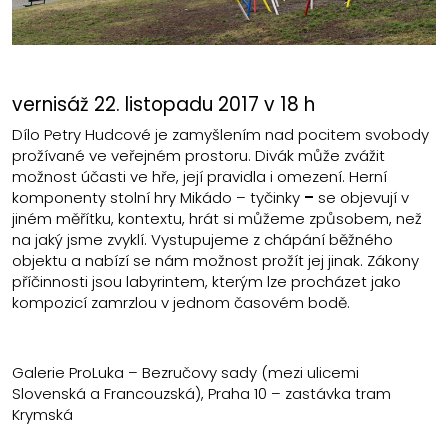
vernisáž 22. listopadu 2017 v 18 h
Dílo Petry Hudcové je zamyšlením nad pocitem svobody
prožívané ve veřejném prostoru. Divák může zvážit
možnost účasti ve hře, její pravidla i omezení. Herní
komponenty stolní hry Mikádo – tyčinky
–
se objevují v
jiném měřítku, kontextu, hrát si můžeme způsobem, než
na jaký jsme zvyklí. Vystupujeme z chápání běžného
objektu a nabízí se nám možnost prožít jej jinak. Zákony
příčinnosti jsou labyrintem, kterým lze procházet jako
kompozicí zamrzlou v jednom časovém bodě.
Galerie ProLuka – Bezručovy sady (mezi ulicemi
Slovenská a Francouzská), Praha 10 – zastávka tram
Krymská