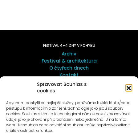
FESTIVAL 4+4 DNY V POHYBU
Archiv
Festival & architektura
O čtyřech dnech
Kontakt
Spravovat Souhlas s
cookies
UMĚNÍ VENKU
Galerie ProLuka
Abychom poskytli co nejlepší služby, používáme k ukládání a/nebo
O umění v Motole
přístupu k informacím o zařízení, technologie jako jsou soubory
cookies. Souhlas s těmito technologiemi nám umožní zpracovávat
údaje, jako je chování při procházení nebo jedinečná ID na tomto
webu. Nesouhlas nebo odvolání souhlasu může nepříznivě ovlivnit
určité vlastnosti a funkce.