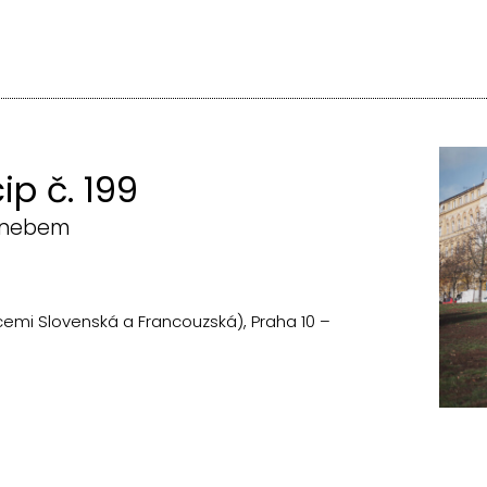
ip č. 199
m nebem
cemi Slovenská a Francouzská), Praha 10 –