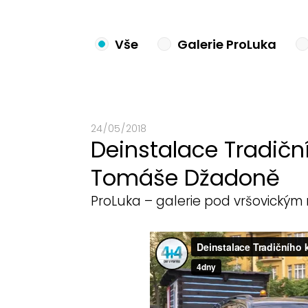
Vše
Galerie ProLuka
24 / 05 / 2018
Deinstalace Tradič
Tomáše Džadoně
ProLuka – galerie pod vršovický