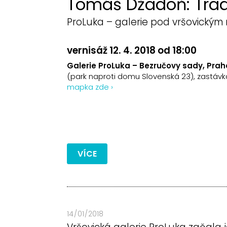
Tomáš Džadoň: Trad
ProLuka – galerie pod vršovický
vernisáž 12. 4. 2018 od 18:00
Galerie ProLuka – Bezručovy sady, Praha
(park naproti domu Slovenská 23), zastáv
mapka zde ›
VÍCE
14 / 01 / 2018