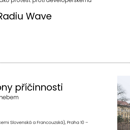
jako protest proti developerskému
 Radiu Wave
ny příčinnosti
m nebem
cemi Slovenská a Francouzská), Praha 10 –