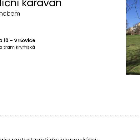
iční karavan
m nebem
 10 – Vršovice
ka tram Krymská