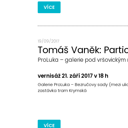
VÍCE
19 / 09 / 2017
Tomáš Vaněk: Partic
ProLuka – galerie pod vršovický
vernisáž 21. září 2017 v 18 h
Galerie ProLuka – Bezručovy sady (mezi uli
zastávka tram Krymská
VÍCE