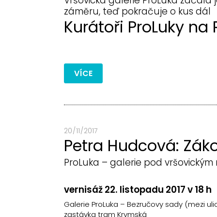
Vršovická galerie ProLuka začala 
záměru, teď pokračuje o kus dál
Kurátoři ProLuky na
VÍCE
20 / 11 / 2017
Petra Hudcová: Záko
ProLuka – galerie pod vršovický
vernisáž 22. listopadu 2017 v 18 h
Galerie ProLuka – Bezručovy sady (mezi uli
zastávka tram Krymská