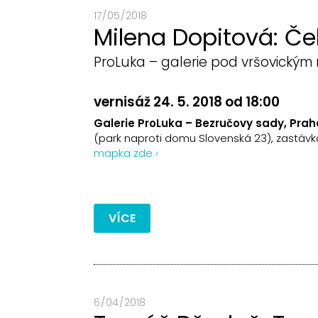
17 / 05 / 2018
Milena Dopitová: Č
ProLuka – galerie pod vršovický
vernisáž 24. 5. 2018 od 18:00
Galerie ProLuka – Bezručovy sady, Praha
(park naproti domu Slovenská 23), zastáv
mapka zde ›
VÍCE
6 / 04 / 2018