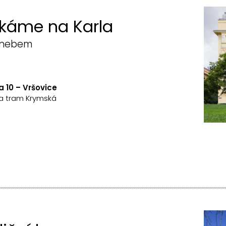
ekáme na Karla
m nebem
 10 – Vršovice
ka tram Krymská