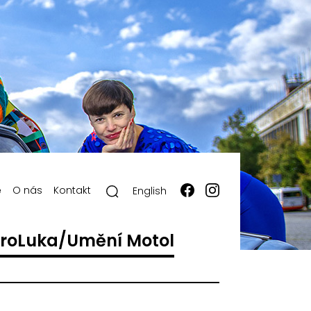
ě
O nás
Kontakt
English
roLuka/Umění Motol