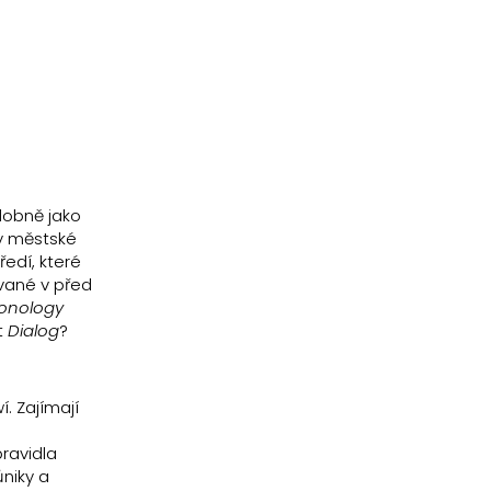
dobně jako
ky městské
edí, které
ívané v před
onology
t
Dialog
?
. Zajímají
ravidla
ůniky a