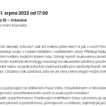
1. srpna 2022 od 17:00
 10 – Vršovice
ka tram Krymská
ých detailů Vršovic? Jak zní město přes den? A jak v noci? Po
zesilují zvuky v našem blízkém i vzdáleném okolí. Přibližují hlu
chání malým zvukům kolem nás. Dávají vyznít zvukovému prostř
rově i funkčně
Monology
navazují na akustické lokátory použ
letadel nebo na jednoduchá naslouchadla pro nedoslýchavé.
M
aci. Otázkou tak zůstává, zda se ze dvou
Monologů
může stá
to pobývající na dálnicích mezi Vídní, Chudobínem a Wrocławí
rostor prostřednictvím soch a zvukových instalací
eb a performancí. Frankovým měřítkem času i prostoru je zp
ezi plností a prázdnotou, pomíjivostí a stálosti, zajímají jej pr