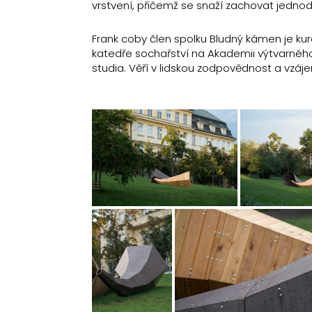
vrstvení, přičemž se snaží zachovat jedno
Frank coby člen spolku Bludný kámen je k
katedře sochařství na Akademii výtvarného
studia. Věří v lidskou zodpovědnost a vzáj