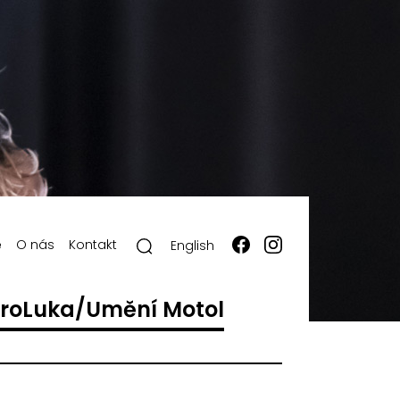
ě
O nás
Kontakt
English
roLuka/Umění Motol