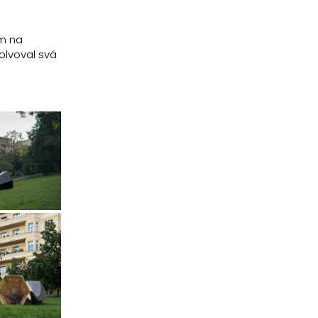
em na
olvoval svá