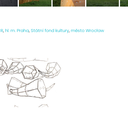
ČR
,
hl. m. Praha
,
Státní fond kultury
,
město Wrocław