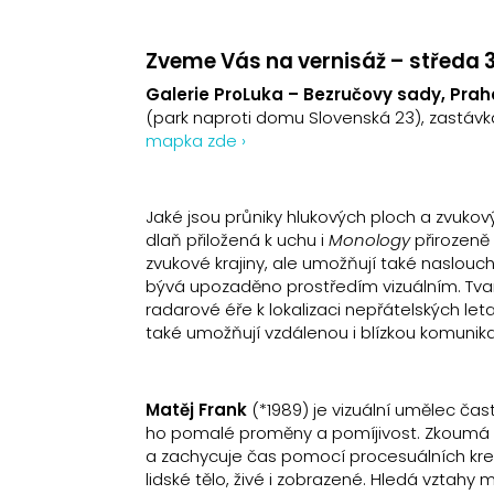
Zveme Vás na vernisáž –
středa 3
Galerie ProLuka – Bezručovy sady, Praha
(park naproti domu Slovenská 23), zastáv
mapka zde ›
Jaké jsou průniky hlukových ploch a zvukov
dlaň přiložená k uchu i
Monology
přirozeně 
zvukové krajiny, ale umožňují také naslou
bývá upozaděno prostředím vizuálním. Tva
radarové éře k lokalizaci nepřátelských 
také umožňují vzdálenou i blízkou komunik
Matěj Frank
(*1989) je vizuální umělec čas
ho pomalé proměny a pomíjivost. Zkoumá p
a zachycuje čas pomocí procesuálních kres
lidské tělo, živé i zobrazené. Hledá vztahy m