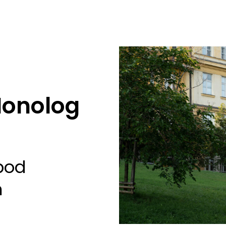
Monolog
pod
m