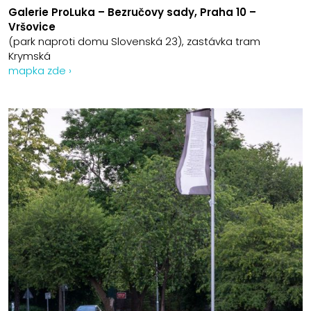
Galerie ProLuka – Bezručovy sady, Praha 10 –
Vršovice
(park naproti domu Slovenská 23), zastávka tram
Krymská
mapka zde ›