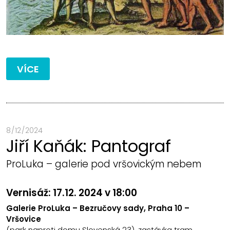
VÍCE
8 / 12 / 2024
Jiří Kaňák: Pantograf
ProLuka – galerie pod vršovickým nebem
Vernisáž: 17.12. 2024 v 18:00
Galerie ProLuka – Bezručovy sady, Praha 10 –
Vršovice
(park naproti domu Slovenská 23), zastávka tram