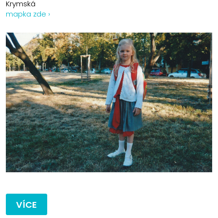
Krymská
mapka zde ›
VÍCE