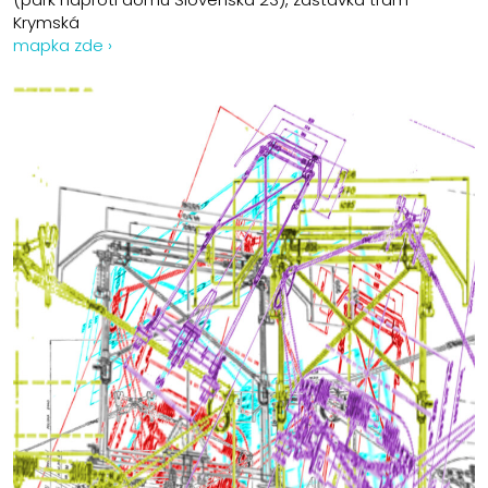
Krymská
mapka zde ›