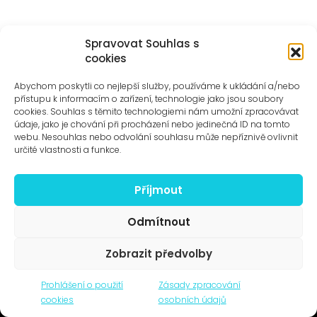
Spravovat Souhlas s
cookies
1
2
3
…
8
Abychom poskytli co nejlepší služby, používáme k ukládání a/nebo
přístupu k informacím o zařízení, technologie jako jsou soubory
cookies. Souhlas s těmito technologiemi nám umožní zpracovávat
údaje, jako je chování při procházení nebo jedinečná ID na tomto
webu. Nesouhlas nebo odvolání souhlasu může nepříznivě ovlivnit
určité vlastnosti a funkce.
FESTIVAL 4+4 DNY V POHYBU
Archiv
Příjmout
Festival & architektura
O čtyřech dnech
Odmítnout
Kontakt
Zobrazit předvolby
UMĚNÍ VENKU
Galerie ProLuka
Prohlášení o použití
Zásady zpracování
cookies
osobních údajů
O umění v Motole