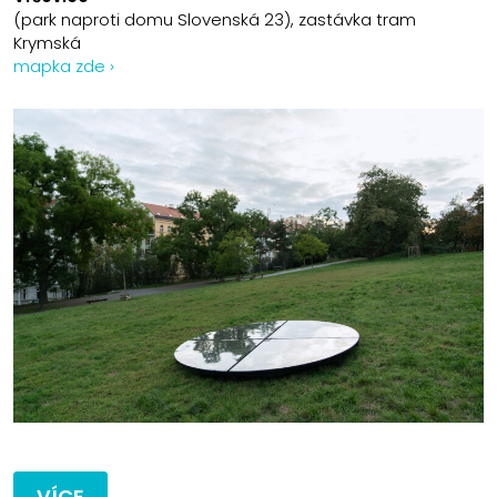
(park naproti domu Slovenská 23), zastávka tram
Krymská
mapka zde ›
VÍCE