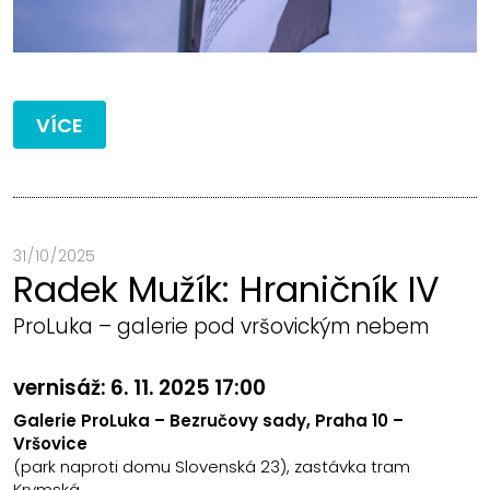
VÍCE
31 / 10 / 2025
Radek Mužík: Hraničník IV
ProLuka – galerie pod vršovickým nebem
vernisáž: 6. 11. 2025 17:00
Galerie ProLuka – Bezručovy sady, Praha 10 –
Vršovice
(park naproti domu Slovenská 23), zastávka tram
Krymská