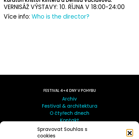
Kurátoři Krištof Kintera a Denisa Václavová.
VERNISÁŽ VÝSTAVY: 10. ŘÍJNA V 18:00-24:00
Více info:
Who is the director?
FESTIVAL 4+4 DNY V POHYBU
Archiv
Festival & architektura
O čtyřech dnech
Kontakt
Spravovat Souhlas s
cookies
UMĚNÍ VENKU