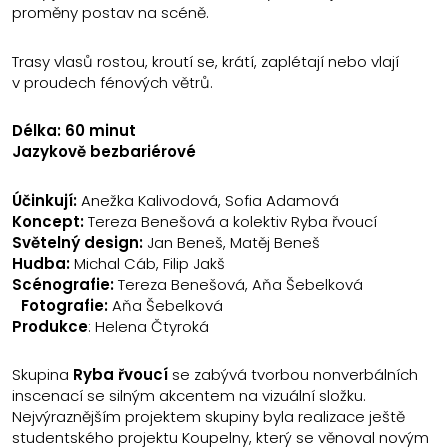
proměny postav na scéně.
Trasy vlasů rostou, kroutí se, krátí, zaplétají nebo vlají
v proudech fénových větrů.
Délka: 60 minut
Jazykově bezbariérové
Účinkují:
Anežka Kalivodová, Sofia Adamová
Koncept:
Tereza Benešová a kolektiv Ryba řvoucí
Světelný design:
Jan Beneš, Matěj Beneš
Hudba:
Michal Cáb, Filip Jakš
Scénografie:
Tereza Benešová, Aňa Šebelková
Fotografie:
Aňa Šebelková
Produkce
: Helena Čtyroká
Skupina
Ryba řvoucí
se zabývá tvorbou nonverbálních
inscenací se silným akcentem na vizuální složku.
Nejvýraznějším projektem skupiny byla realizace ještě
studentského projektu Koupelny, který se věnoval novým