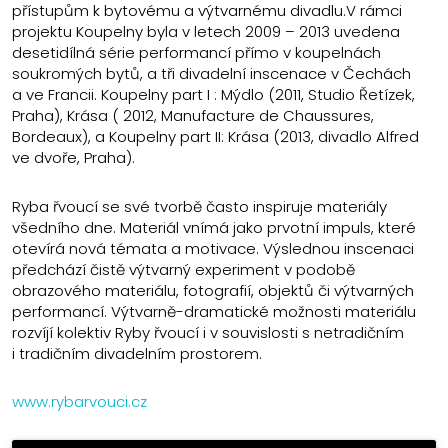
přístupům k bytovému a výtvarnému divadlu.V rámci
projektu Koupelny byla v letech 2009 – 2013 uvedena
desetidílná série performancí přímo v koupelnách
soukromých bytů, a tři divadelní inscenace v Čechách
a ve Francii. Koupelny part I : Mýdlo (2011, Studio Řetízek,
Praha), Krása ( 2012, Manufacture de Chaussures,
Bordeaux), a Koupelny part II: Krása (2013, divadlo Alfred
ve dvoře, Praha).
Ryba řvoucí se své tvorbě často inspiruje materiály
všedního dne. Materiál vnímá jako prvotní impuls, které
otevírá nová témata a motivace. Výslednou inscenaci
předchází čistě výtvarný experiment v podobě
obrazového materiálu, fotografií, objektů či výtvarných
performancí. Výtvarně-dramatické možnosti materiálu
rozvíjí kolektiv Ryby řvoucí i v souvislosti s netradičním
i tradičním divadelním prostorem.
www.rybarvouci.cz