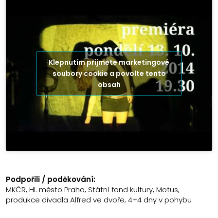
Klepnutím přijměte marketingové
soubory cookie a povolte tento
obsah
Podpořili / poděkování:
MKČR, Hl. město Praha, Státní fond kultury, Motus,
produkce divadla Alfred ve dvoře, 4+4 dny v pohybu