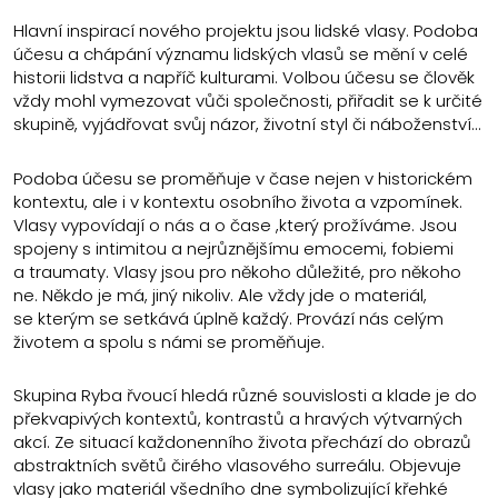
Hlavní inspirací nového projektu jsou lidské vlasy. Podoba
účesu a chápání významu lidských vlasů se mění v celé
historii lidstva a napříč kulturami. Volbou účesu se člověk
vždy mohl vymezovat vůči společnosti, přiřadit se k určité
skupině, vyjádřovat svůj názor, životní styl či náboženství…
Podoba účesu se proměňuje v čase nejen v historickém
kontextu, ale i v kontextu osobního života a vzpomínek.
Vlasy vypovídají o nás a o čase ,který prožíváme. Jsou
spojeny s intimitou a nejrůznějšímu emocemi, fobiemi
a traumaty. Vlasy jsou pro někoho důležité, pro někoho
ne. Někdo je má, jiný nikoliv. Ale vždy jde o materiál,
se kterým se setkává úplně každý. Provází nás celým
životem a spolu s námi se proměňuje.
Skupina Ryba řvoucí hledá různé souvislosti a klade je do
překvapivých kontextů, kontrastů a hravých výtvarných
akcí. Ze situací každonenního života přechází do obrazů
abstraktních světů čirého vlasového surreálu. Objevuje
vlasy jako materiál všedního dne symbolizující křehké