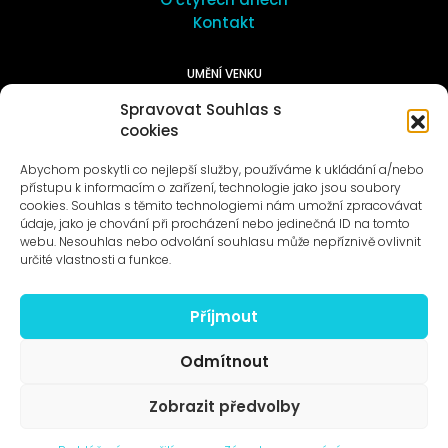
Kontakt
UMĚNÍ VENKU
Galerie ProLuka
Spravovat Souhlas s
O umění v Motole
cookies
Abychom poskytli co nejlepší služby, používáme k ukládání a/nebo
přístupu k informacím o zařízení, technologie jako jsou soubory
cookies. Souhlas s těmito technologiemi nám umožní zpracovávat
údaje, jako je chování při procházení nebo jedinečná ID na tomto
webu. Nesouhlas nebo odvolání souhlasu může nepříznivě ovlivnit
Novinky na e-mail
určité vlastnosti a funkce.
Příjmout
Odmítnout
© 1996–2025
Zobrazit předvolby
Čtyři dny, z.s. / Four Days association