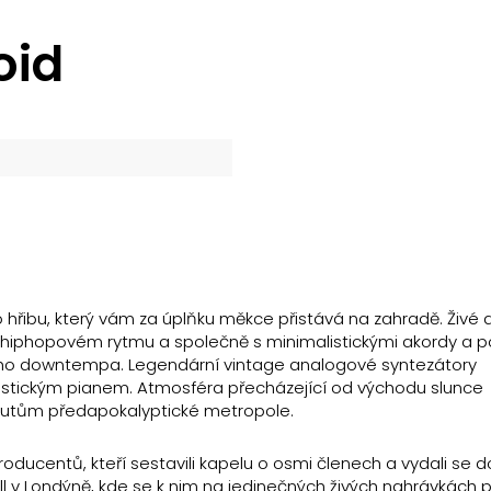
oid
ho hřibu, který vám za úplňku měkce přistává na zahradě. Živé 
t hiphopovém rytmu a společně s minimalistickými akordy a
ckého downtempa. Legendární vintage analogové syntezátory
stickým pianem. Atmosféra přecházející od východu slunce
outům předapokalyptické metropole.
oducentů, kteří sestavili kapelu o osmi členech a vydali se d
 v Londýně, kde se k nim na jedinečných živých nahrávkách př