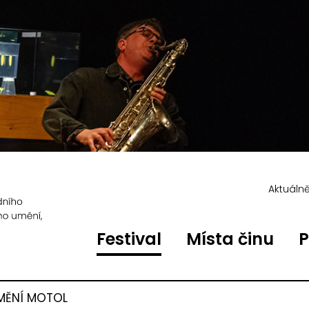
Aktuáln
Festival
Místa činu
P
MĚNÍ MOTOL