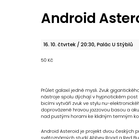
Android Aster
16. 10.
čtvrtek
/ 20:30, Palác U Stýblů
50 Kč
Průlet galaxií jedné mysli. Zvuk gigantické
nástroje spolu dýchají v hypnotickém pos
bicími vytváří zvuk ve stylu nu-elektroni
doprovázené hravou jazzovou basou a aku
nad pustými horami ke klidným temným k
Android Asteroid je projekt dvou českých pr
světoznámých studií Abbey Road a Red Bull