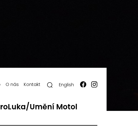
ě
O nás
Kontakt
English
roLuka/Umění Motol