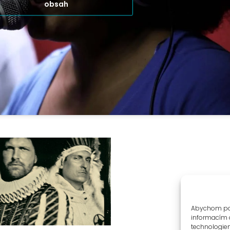
obsah
Abychom posk
informacím o
technologiem