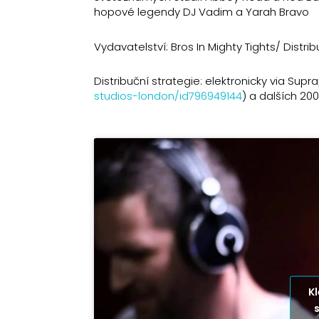
hopové legendy DJ Vadim a Yarah Bravo
Vydavatelství: Bros In Mighty Tights/ Distr
Distribuční strategie: elektronicky via Supr
studios-london/id796949144
) a dalších 20
K