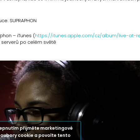
ibuce: SUPRAPHON
aphon – iTunes (
https://itunes.apple.com/cz/album/live-at-r
0 serverů po celém světě
lepnutím přijměte marketingové
soubory cookie a povolte tento