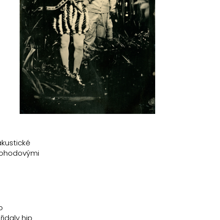
akustické
 pohodovými
o
idaly hip