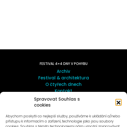
FESTIVAL 4+4 DNY V POHYBU
Archiv
Festival & architektura
O čtyřech dnech
Kontakt
Spravovat Souhlas s
cookies
UMĚNÍ VENKU
Galerie ProLuka
Abychom poskytli co nejlepší služby, používáme k ukládání a/nebo
O umění v Motole
přístupu k informacím o zařízení, technologie jako jsou soubory
cookies. Souhlas s těmito technologiemi nám umožní zpracovávat