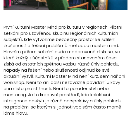
První Kulturní Master Mind pro kulturu v regionech. Pilotní
setkání pro uzavřenou skupinu regionálních kulturních
subjektů, kde vytvoříme bezpečný prostor ke sdílení
zkušeností a řešení problémů metodou master mind.
Hlavním pilířem setkání bude moderovaná diskuse, ve
které každý z účastníků v předem stanoveném čase
získá od ostatních zpětnou vazbu, různé úhly pohledu,
nápady na řešení nebo zkušenosti odjinud ke své
aktuální výzvě. Kulturní Master Mind není kurz, seminář ani
workshop. Není to ani další nezávazné povídání u kávy
ani místo pro stížnosti. Není to poradenství nebo
mentoring. Je to kreativní prostředí, kde kolektivní
inteligence poskytuje různé perspektivy a úhly pohledu
na problém, se kterým si jednotlivec sám často marně
láme hlavu.