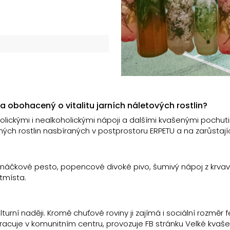
a obohacený o vitalitu jarních náletových rostlin?
ickými i nealkoholickými nápoji a dalšími kvašenými pochut
ých rostlin nasbíraných v postprostoru ERPETU a na zarůstají
náčkové pesto, popencové divoké pivo, šumivý nápoj z krvav
tmísta.
turní naději. Kromě chuťové roviny ji zajímá i sociální rozměr
acuje v komunitním centru, provozuje FB stránku Velké kvaše