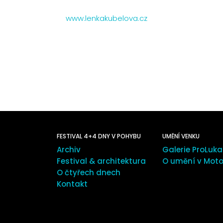
www.lenkakubelova.cz
FESTIVAL 4+4 DNY V POHYBU
UMĚNÍ VENKU
Archiv
Galerie ProLuka
Festival & architektura
O umění v Moto
O čtyřech dnech
Kontakt