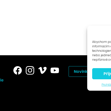
Abychom posk
informacím o
technologiem
nebo jedine
nepříznivě ov
Novinky na e-mail
Pří
le
Prohlá