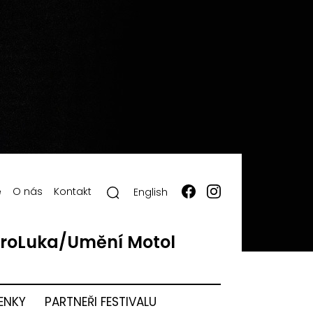
ě
O nás
Kontakt
English
roLuka/Umění Motol
ENKY
PARTNEŘI FESTIVALU