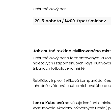
Ochutnávkový bar
20. 5.
sobota
/ 14:00, Erpet Smíchov
Jak chutná rozklad civilizovaného míst
Ochutnávkový bar s fermentovanými alkohol
náletových i zapomenutých kdysi kultivovan
tribunách fotbalového hřiště.
Řebříčkové pivo, šeříková šampanáda, čes
lahodné květnové chuti smíchovského pos
Lenka Kubelová
se věnuje kvašení a biokul
Vystudovala Akademii výtvarných umění, pr