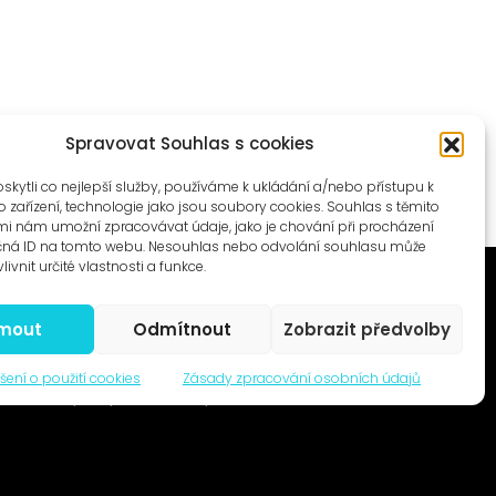
Spravovat Souhlas s cookies
ytli co nejlepší služby, používáme k ukládání a/nebo přístupu k
 zařízení, technologie jako jsou soubory cookies. Souhlas s těmito
i nám umožní zpracovávat údaje, jako je chování při procházení
čná ID na tomto webu. Nesouhlas nebo odvolání souhlasu může
livnit určité vlastnosti a funkce.
jmout
Odmítnout
Zobrazit předvolby
© 1996–2025
šení o použití cookies
Zásady zpracování osobních údajů
Čtyři dny, z.s. / Four Days association