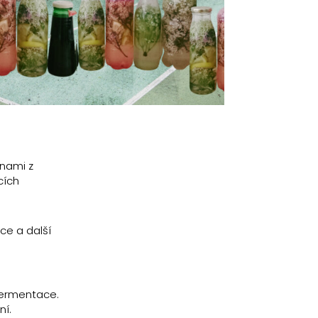
inami z
cích
ce a další
 fermentace.
ní.