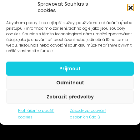
Spravovat Souhlas s
cookies
UMĚNÍ VENKU
Galerie ProLuka
Abychom poskytli co nejlepší služby, používáme k ukládání a/nebo
O umění v Motole
přístupu k informacím o zařízení, technologie jako jsou soubory
cookies. Souhlas s těmito technologiemi nám umožní zpracovávat
údaje, jako je chování při procházení nebo jedinečná ID na tomto
webu. Nesouhlas nebo odvolání souhlasu může nepříznivě ovlivnit
určité vlastnosti a funkce.
Příjmout
Novinky na e-mail
Odmítnout
Zobrazit předvolby
© 1996–2025
Prohlášení o použití
Zásady zpracování
Čtyři dny, z.s. / Four Days association
cookies
osobních údajů