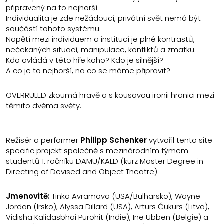
připravený na to nejhorší.
Individualita je zde nežádoucí, privátní svět nemá být
součástí tohoto systému.
Napětí mezi individuem a institucí je plné kontrastů,
nečekaných situací, manipulace, konfliktů a zmatku.
Kdo ovládá v této hře koho? Kdo je silnější?
A co je to nejhorší, na co se máme připravit?
OVERRULED zkoumá hravě a s kousavou ironii hranici mezi
těmito dvěma světy.
Režisér a performer
Philipp Schenker
vytvořil tento site-
specific projekt společně s mezinárodním týmem
studentů 1. ročníku DAMU/KALD (kurz Master Degree in
Directing of Devised and Object Theatre)
Jmenovitě:
Tinka Avramova (USA/Bulharsko), Wayne
Jordan (Irsko), Alyssa Dillard (USA), Arturs Čukurs (Litva),
Vidisha Kalidasbhai Purohit (Indie), Ine Ubben (Belgie) a