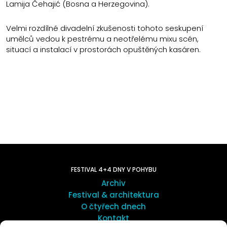
Lamija Čehajić (Bosna a Herzegovina).
Velmi rozdílné divadelní zkušenosti tohoto seskupení
umělců vedou k pestrému a neotřelému mixu scén,
situací a instalací v prostorách opuštěných kasáren.
FESTIVAL 4+4 DNY V POHYBU
Archiv
Festival & architektura
O čtyřech dnech
Kontakt