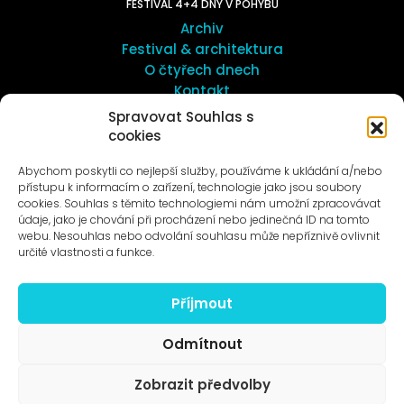
FESTIVAL 4+4 DNY V POHYBU
Archiv
Festival & architektura
O čtyřech dnech
Kontakt
Spravovat Souhlas s
cookies
UMĚNÍ VENKU
Galerie ProLuka
Abychom poskytli co nejlepší služby, používáme k ukládání a/nebo
O umění v Motole
přístupu k informacím o zařízení, technologie jako jsou soubory
cookies. Souhlas s těmito technologiemi nám umožní zpracovávat
údaje, jako je chování při procházení nebo jedinečná ID na tomto
webu. Nesouhlas nebo odvolání souhlasu může nepříznivě ovlivnit
určité vlastnosti a funkce.
Příjmout
Novinky na e-mail
Odmítnout
Zobrazit předvolby