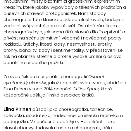
impulzivním, místy bizarním či groteskním expresivním
kreacím, které jakoby vypovídaly o tělesných prožitcích a
duševních stavech protagonistek. Namísto aby
choreografie tuto klasickou skladbu ilustrovala, buduje si
vedle ní svůj vlastní paralelní svět. Ostatně záměrem
choreografky bylo, jak sama říká, slavné dílo “rozpitvat” a
přivést na scénu primitivní, vědomé i nevědomé pocity
rozkladu, útěchy, lítosti, krásy, nesmyslnosti, erotiky,
prohry, banality, zloby i sentimentality. V představení se
tak na okamžik střetne a prolne vysoké umění a oslava
banálního osobního prožitku.
Za svou “silnou a originální choreografii“
Osobní
symfonický okamžik
, jakož i za další svou tvorbu, obdržela
Elina Pirinen v roce 2014 ocenění
Critics Spurs,
které
každoročně uděluje Finská asociace kritiků.
Elina Pirinen
působí jako choreografka, tanečnice,
zpěvačka, skladatelka, hudebnice, umělecká ředitelka a
pedagožka. V současné době žije v Helsinkách. Jako
hlavní obor vystudovala tanec a choreografii, dále