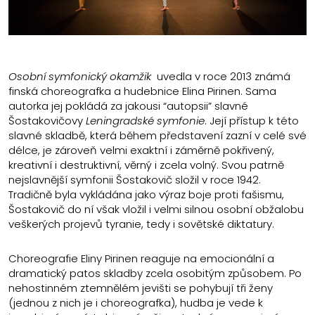
Osobní symfonický okamžik
uvedla v roce 2013 známá
finská choreografka a hudebnice Elina Pirinen. Sama
autorka jej pokládá za jakousi “autopsii” slavné
Šostakovičovy
Leningradské symfonie
. Její přístup k této
slavné skladbě, která během představení zazní v celé své
délce, je zároveň velmi exaktní i záměrně pokřivený,
kreativní i destruktivní, věrný i zcela volný. Svou patrně
nejslavnější symfonii Šostakovič složil v roce 1942.
Tradičně byla vykládána jako výraz boje proti fašismu,
Šostakovič do ní však vložil i velmi silnou osobní obžalobu
veškerých projevů tyranie, tedy i sovětské diktatury.
Choreografie Eliny Pirinen reaguje na emocionální a
dramatický patos skladby zcela osobitým způsobem. Po
nehostinném ztemnělém jevišti se pohybují tři ženy
(jednou z nich je i choreografka), hudba je vede k