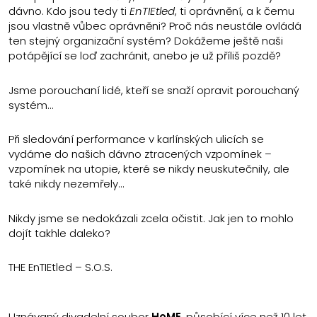
dávno. Kdo jsou tedy ti
EnTIEtled
, ti oprávnění, a k čemu
jsou vlastně vůbec oprávněni? Proč nás neustále ovládá
ten stejný organizační systém? Dokážeme ještě naši
potápějící se loď zachránit, anebo je už příliš pozdě?
Jsme porouchaní lidé, kteří se snaží opravit porouchaný
systém…
Při sledování performance v karlínských ulicích se
vydáme do našich dávno ztracených vzpomínek –
vzpomínek na utopie, které se nikdy neuskutečnily, ale
také nikdy nezemřely…
Nikdy jsme se nedokázali zcela očistit. Jak jen to mohlo
dojít takhle daleko?
THE EnTIEtled – S.O.S.
Uznávaný divadelní soubor
HoME
, působící více než 10 let