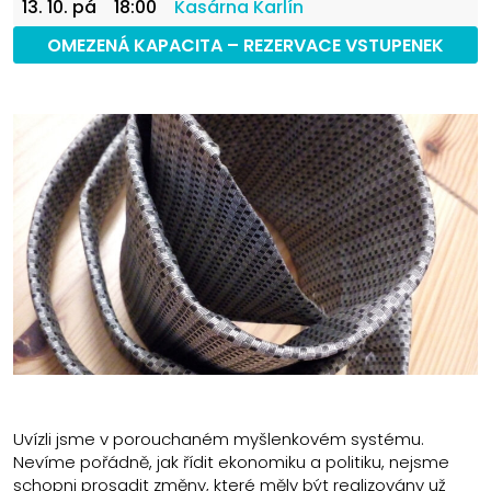
13. 10. pá
18:00
Kasárna Karlín
OMEZENÁ KAPACITA – REZERVACE VSTUPENEK
Uvízli jsme v porouchaném myšlenkovém systému.
Nevíme pořádně, jak řídit ekonomiku a politiku, nejsme
schopni prosadit změny, které měly být realizovány už