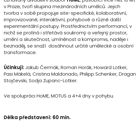
v Praze, tvoří skupina mezinárodních umělců. Jejich
tvorba v sobě propojuje site-specifické, kolaborativní,
improvizované, interaktivní, pohybové a různé další
experimentální postupy. Prostřednictvím performancí, v
nichž se prolíná i střetává soukromý a veřejný prostor,
umění a skutečnost, umíněnost a kompromis, naděje i
beznaděj, se snaží dosáhnout určité umělecké a osobní
transformace.
Účinkují:
Jakub Čermák, Roman Horák, Howard Lotker,
Pasi Mäkelä, Cristina Maldonado, Philipp Schenker, Dragan
Stojčevski, Sodja Zupanc-Lotker.
Ve spolupráci HoME, MOTUS a 4+4 dny v pohybu.
Délka představení: 60 min.