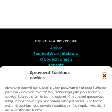
FESTIVAL 4+4 DNY V POHYBU
Archiv
Festival & architektura
O čtyřech dnech
Kontakt
Spravovat Souhlas s
cookies
UMĚNÍ VENKU
Galerie ProLuka
Abychom poskytli co nejlepší služby, používáme k ukládání a/nebo
O umění v Motole
přístupu k informacím o zařízení, technologie jako jsou soubory
cookies. Souhlas s těmito technologiemi nám umožní zpracovávat
údaje, jako je chování při procházení nebo jedinečná ID na tomto
webu. Nesouhlas nebo odvolání souhlasu může nepříznivě ovlivnit
určité vlastnosti a funkce.