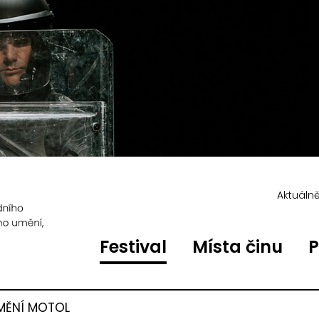
Aktuáln
Festival
Místa činu
P
MĚNÍ MOTOL