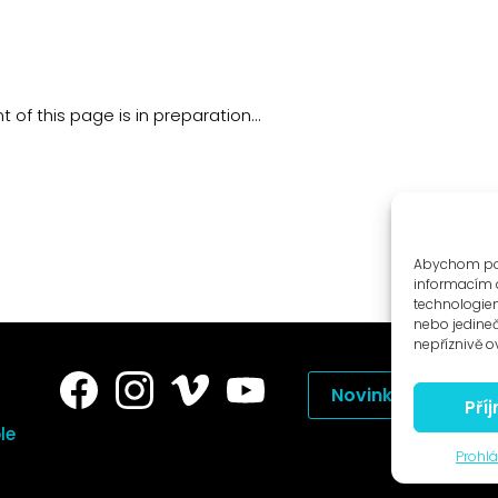
 of this page is in preparation…
Abychom posk
informacím o
technologiem
nebo jedine
nepříznivě ov
Novinky na e-mail
Pří
le
Prohlá