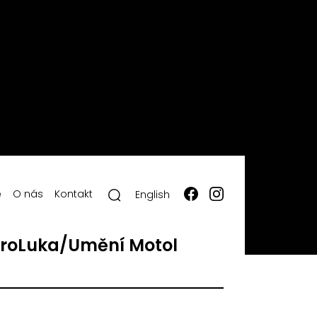
ě
O nás
Kontakt
English
roLuka/Umění Motol