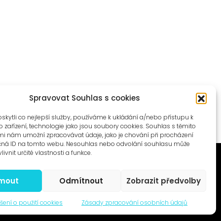
Spravovat Souhlas s cookies
ytli co nejlepší služby, používáme k ukládání a/nebo přístupu k
 zařízení, technologie jako jsou soubory cookies. Souhlas s těmito
i nám umožní zpracovávat údaje, jako je chování při procházení
čná ID na tomto webu. Nesouhlas nebo odvolání souhlasu může
livnit určité vlastnosti a funkce.
jmout
Odmítnout
Zobrazit předvolby
© 1996–2025
šení o použití cookies
Zásady zpracování osobních údajů
Čtyři dny, z.s. / Four Days association