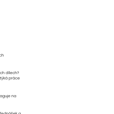
ch
ých dílech?
otýká práce
eaguje na
přednášek a