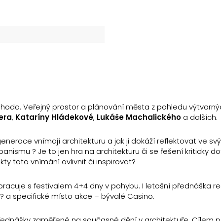
náhoda. Veřejný prostor a plánování města z pohledu výtvarný
era
,
Kataríny Hládekové
,
Lukáše Machalického
a dalších.
enerace vnímají architekturu a jak ji dokáží reflektovat ve sv
banismu ? Je to jen hra na architekturu či se řešení kriticky d
ty toto vnímání ovlivnit či inspirovat?
upracuje s festivalem 4+4 dny v pohybu. I letošní přednáška r
 a specifické místo akce – bývalé Casino.
přednášky zaměřené na současné dění v architektuře. Cílem 