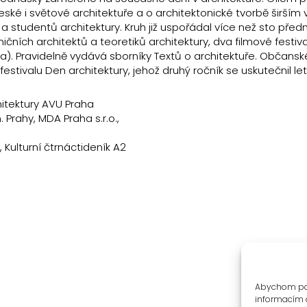
 české i světové architektuře a o architektonické tvorbě širším
ů a studentů architektury. Kruh již uspořádal více než sto pře
čních architektů a teoretiků architektury, dva filmové festiva
ka). Pravidelně vydává sborníky Textů o architektuře. Občansk
estivalu Den architektury, jehož druhý ročník se uskutečnil leto
hitektury AVU Praha
 Prahy, MDA Praha s.r.o.,
, Kulturní čtrnáctideník A2
Abychom posk
informacím o