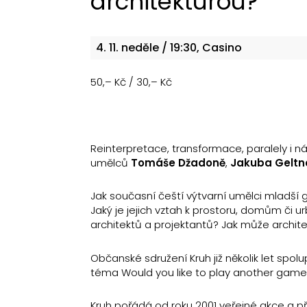
architekturou?
4. 11.
neděle
/ 19:30, Casino
50,– Kč / 30,– Kč
Reinterpretace, transformace, paralely i 
umělců
Tomáše Džadoně
,
Jakuba Geltn
Jak současní čeští výtvarní umělci mladší g
Jaký je jejich vztah k prostoru, domům či ur
architektů a projektantů? Jak může architek
Občanské sdružení Kruh již několik let spol
téma Would you like to play another game?
Kruh pořádá od roku 2001 veřejné akce a 