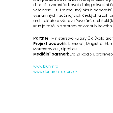
diskusí je zprostředkovat dialog o kvalitní
veřejnosti – tj. i mimo úzký okruh odborník
významných i začínajících českých a zahrani
architektuře a výstavu Povolání: architekt(
Kruh je také iniciátorem celorepublikového f
Partneři:
Ministerstvo kultury ČR, Škola arc
Projekt podpořili:
Konsepti, Magistrát hl. m.
Metrostav a.s., Sipral a.s.
Mediální partneři:
Era 21, Radio 1, archiweb
www.kruh.info
www.denarchitektury.cz