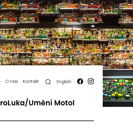
ě
O nás
Kontakt
English
roLuka/Umění Motol