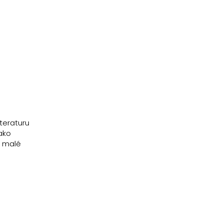
teraturu
jako
t malé