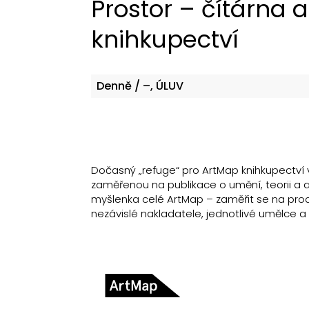
Prostor – čítárna a
knihkupectví
Denně
/ –, ÚLUV
Dočasný „refuge“ pro ArtMap knihkupectví v
zaměřenou na publikace o umění, teorii a au
myšlenka celé ArtMap – zaměřit se na produk
nezávislé nakladatele, jednotlivé umělce a 