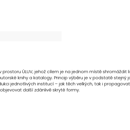
 prostoru ÚLUV, jehož cílem je na jednom místě shromáždit li
torské knihy a katalogy. Princip výběru je v podstatě stejný 
ci jednotlivých institucí – jak těch velkých, tak i propagova
objevovat další zdánlivě skryté formy.