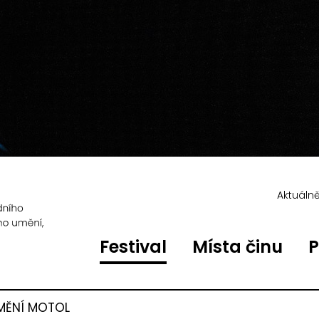
Aktuáln
Festival
Místa činu
P
MĚNÍ MOTOL