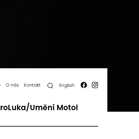
ě
O nás
Kontakt
English
roLuka/Umění Motol