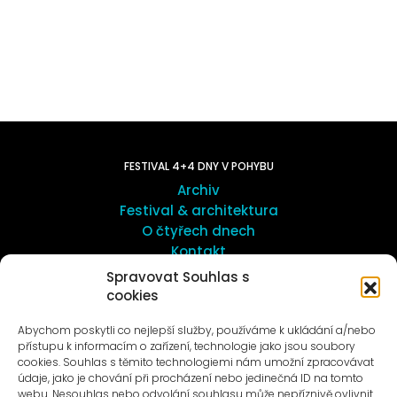
FESTIVAL 4+4 DNY V POHYBU
Archiv
Festival & architektura
O čtyřech dnech
Kontakt
Spravovat Souhlas s
cookies
UMĚNÍ VENKU
Galerie ProLuka
Abychom poskytli co nejlepší služby, používáme k ukládání a/nebo
O umění v Motole
přístupu k informacím o zařízení, technologie jako jsou soubory
cookies. Souhlas s těmito technologiemi nám umožní zpracovávat
údaje, jako je chování při procházení nebo jedinečná ID na tomto
webu. Nesouhlas nebo odvolání souhlasu může nepříznivě ovlivnit