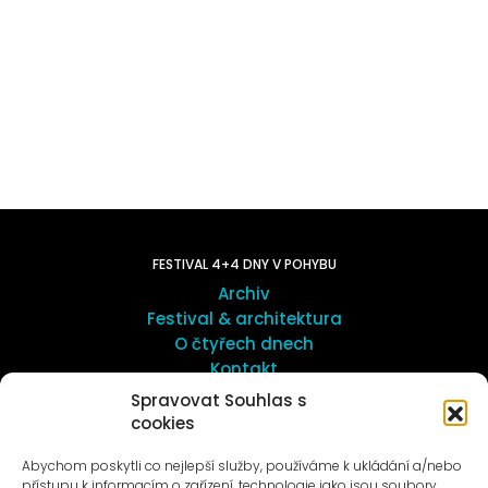
FESTIVAL 4+4 DNY V POHYBU
Archiv
Festival & architektura
O čtyřech dnech
Kontakt
Spravovat Souhlas s
cookies
UMĚNÍ VENKU
Galerie ProLuka
Abychom poskytli co nejlepší služby, používáme k ukládání a/nebo
O umění v Motole
přístupu k informacím o zařízení, technologie jako jsou soubory