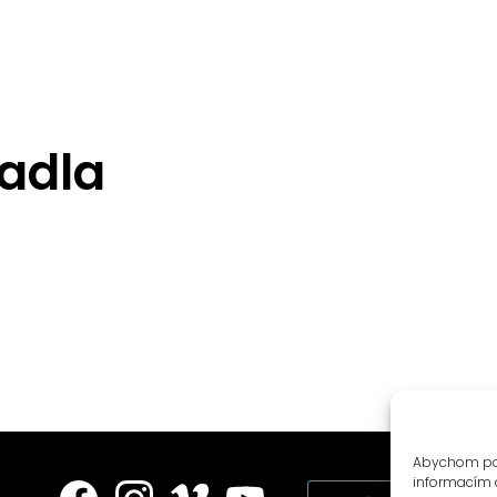
adla
Abychom posk
informacím o