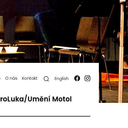
ě
O nás
Kontakt
English
roLuka/Umění Motol