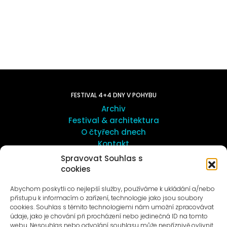
FESTIVAL 4+4 DNY V POHYBU
Archiv
Festival & architektura
O čtyřech dnech
Kontakt
Spravovat Souhlas s
cookies
UMĚNÍ VENKU
Galerie ProLuka
Abychom poskytli co nejlepší služby, používáme k ukládání a/nebo
O umění v Motole
přístupu k informacím o zařízení, technologie jako jsou soubory
cookies. Souhlas s těmito technologiemi nám umožní zpracovávat
údaje, jako je chování při procházení nebo jedinečná ID na tomto
webu. Nesouhlas nebo odvolání souhlasu může nepříznivě ovlivnit