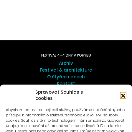
FESTIVAL 4+4 DNY V POHYBU
Archiv
Festival & architektura
O čtyřech dnech
Kontakt
Spravovat Souhlas s
cookies
UMĚNÍ VENKU
Galerie ProLuka
Abychom poskytli co nejlepší služby, používáme k ukládání a/nebo
O umění v Motole
přístupu k informacím o zařízení, technologie jako jsou soubory
cookies. Souhlas s těmito technologiemi nám umožní zpracovávat
údaje, jako je chování při procházení nebo jedinečná ID na tomto
webu. Nesouhlas nebo odvolání souhlasu může nepříznivě ovlivnit