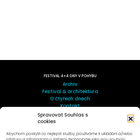
FESTIVAL 4+4 DNY V POHYBU
Archiv
Festival & architektura
O čtyřech dnech
Kontakt
Spravovat Souhlas s
cookies
UMĚNÍ VENKU
Galerie ProLuka
Abychom poskytli co nejlepší služby, používáme k ukládání a/nebo
O umění v Motole
přístupu k informacím o zařízení, technologie jako jsou soubory