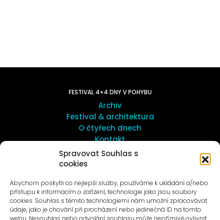
FESTIVAL 4+4 DNY V POHYBU
Archiv
Festival & architektura
O čtyřech dnech
Kontakt
Spravovat Souhlas s
cookies
UMĚNÍ VENKU
Galerie ProLuka
Abychom poskytli co nejlepší služby, používáme k ukládání a/nebo
O umění v Motole
přístupu k informacím o zařízení, technologie jako jsou soubory
cookies. Souhlas s těmito technologiemi nám umožní zpracovávat
údaje, jako je chování při procházení nebo jedinečná ID na tomto
webu. Nesouhlas nebo odvolání souhlasu může nepříznivě ovlivnit