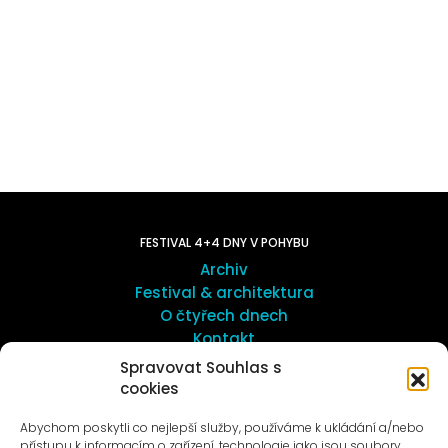
FESTIVAL 4+4 DNY V POHYBU
Archiv
Festival & architektura
O čtyřech dnech
Kontakt
Spravovat Souhlas s
cookies
UMĚNÍ VENKU
Galerie ProLuka
Abychom poskytli co nejlepší služby, používáme k ukládání a/nebo
O umění v Motole
přístupu k informacím o zařízení, technologie jako jsou soubory