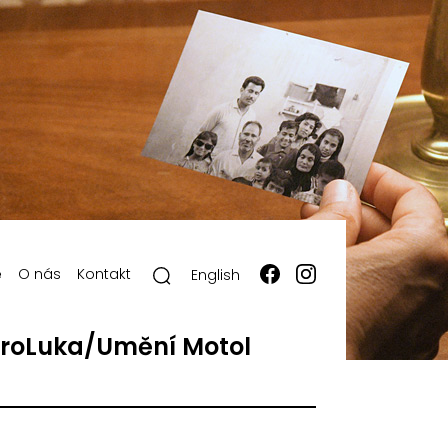
ě
O nás
Kontakt
English
roLuka/Umění Motol