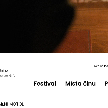
Aktuáln
Festival
Místa činu
P
MĚNÍ MOTOL