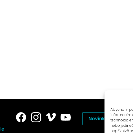
Abychom posk
informacím o
Novinky na e-mail
technologiem
nebo jedine
le
nepříznivě ov