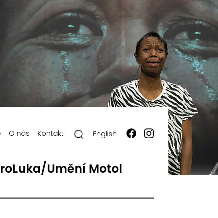
ě
O nás
Kontakt
English
roLuka/Umění Motol