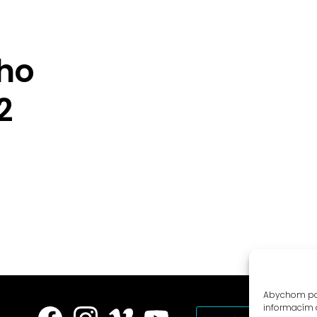
ího
2
Abychom posk
informacím o