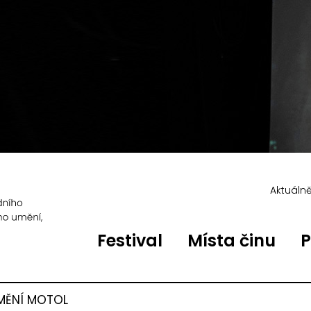
Aktuáln
Festival
Místa činu
P
MĚNÍ MOTOL