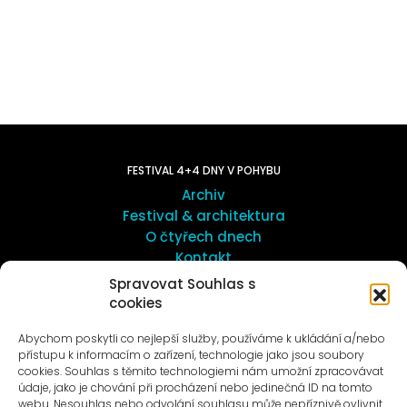
FESTIVAL 4+4 DNY V POHYBU
Archiv
Festival & architektura
O čtyřech dnech
Kontakt
Spravovat Souhlas s
cookies
UMĚNÍ VENKU
Galerie ProLuka
Abychom poskytli co nejlepší služby, používáme k ukládání a/nebo
O umění v Motole
přístupu k informacím o zařízení, technologie jako jsou soubory
cookies. Souhlas s těmito technologiemi nám umožní zpracovávat
údaje, jako je chování při procházení nebo jedinečná ID na tomto
webu. Nesouhlas nebo odvolání souhlasu může nepříznivě ovlivnit