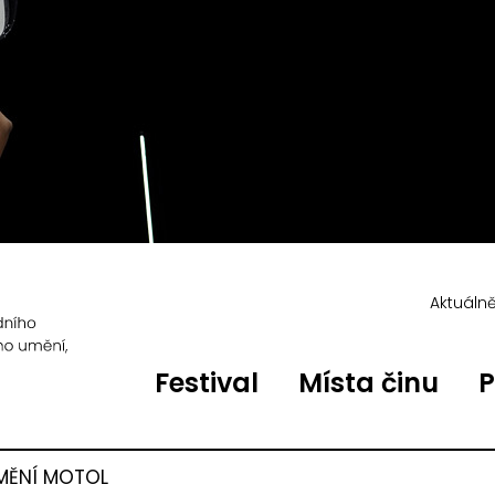
Aktuáln
Festival
Místa činu
P
MĚNÍ MOTOL