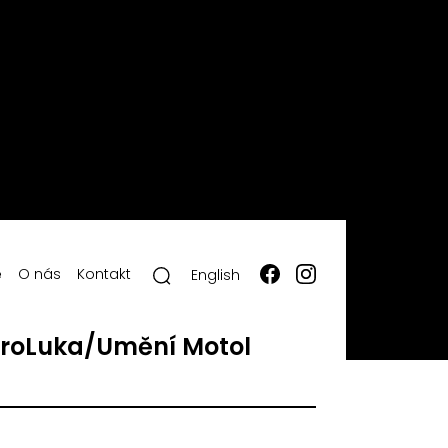
ě
O nás
Kontakt
English
roLuka/Umění Motol