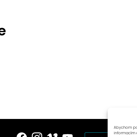
e
Abychom posk
informacím o