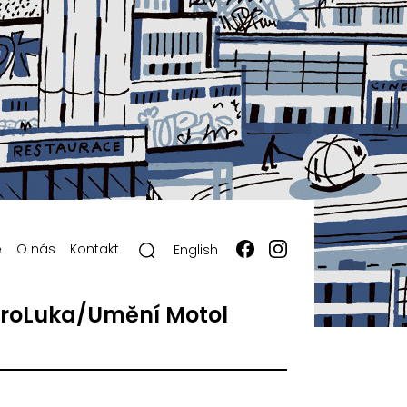
ě
O nás
Kontakt
English
roLuka/Umění Motol