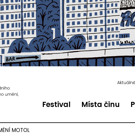
Aktuáln
Festival
Místa činu
P
MĚNÍ MOTOL