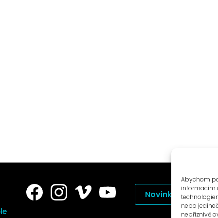
Abychom posk
informacím o
Novinky na e-mail
technologiem
nebo jedine
le
nepříznivě ov