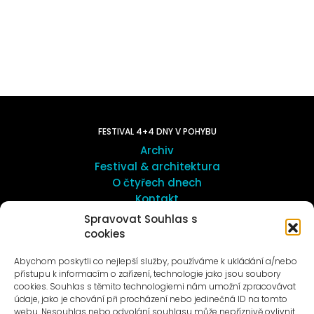
FESTIVAL 4+4 DNY V POHYBU
Archiv
Festival & architektura
O čtyřech dnech
Kontakt
Spravovat Souhlas s
cookies
UMĚNÍ VENKU
Galerie ProLuka
Abychom poskytli co nejlepší služby, používáme k ukládání a/nebo
O umění v Motole
přístupu k informacím o zařízení, technologie jako jsou soubory
cookies. Souhlas s těmito technologiemi nám umožní zpracovávat
údaje, jako je chování při procházení nebo jedinečná ID na tomto
webu. Nesouhlas nebo odvolání souhlasu může nepříznivě ovlivnit