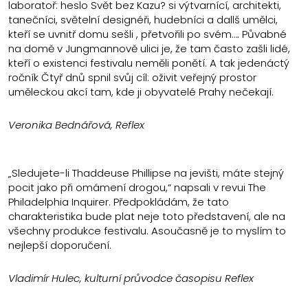
laboratoř: heslo Svět bez Kazu? si výtvarnící, architekti,
tanečníci, světelní designéři, hudebníci a dallš umělci,
kteří se uvnitř domu sešli , přetvořili po svém…. Půvabné
na domě v Jungmannově ulici je, že tam často zašli lidé,
kteří o existenci festivalu neměli ponětí. A tak jedenáctý
ročník Čtyř dnů spnil svůj cíl: oživit veřejný prostor
uměleckou akcí tam, kde ji obyvatelé Prahy nečekají.
Veronika Bednářová, Reflex
„Sledujete-li Thaddeuse Phillipse na jevišti, máte stejný
pocit jako při omámení drogou,“ napsali v revui The
Philadelphia Inquirer. Předpokládám, že tato
charakteristika bude plat neje toto představení, ale na
všechny produkce festivalu. Asoučasně je to myslím to
nejlepší doporučení.
Vladimír Hulec, kulturní průvodce časopisu Reflex