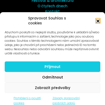
Festival & architektura
O čtyřech dnech
Kontakt
Spravovat Souhlas s
cookies
UMĚNÍ VENKU
Galerie ProLuka
Abychom poskytli co nejlepší služby, používáme k ukládání a/nebo
O umění v Motole
přístupu k informacím o zařízení, technologie jako jsou soubory
cookies. Souhlas s těmito technologiemi nám umožní zpracovávat
údaje, jako je chování při procházení nebo jedinečná ID na tomto
webu. Nesouhlas nebo odvolání souhlasu může nepříznivě ovlivnit
určité vlastnosti a funkce.
Příjmout
Novinky na e-mail
Odmítnout
Zobrazit předvolby
© 1996–2025
Prohlášení o použití
Zásady zpracování
Čtyři dny, z.s. / Four Days association
cookies
osobních údajů