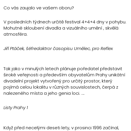
Co vás zaujalo ve vašem oboru?
V posledních týdnech určitě festival 4+4+4 dny v pohybu.
Mohutné skloubení divadla a vizuálního umění , skvělá
atmosféra.
Jiří Ptáček, šéfredaktror časopisu Umělec, pro Reflex
Tak jako v minulých letech plánuje poředatel představit
široké veřejnosti a především obyvatelům Prahy unikátní
divadelní projekt vytvořený pro určitý prostor, který
pojímá celou lokalitu v různých souvislostech, čerpá z
nalezeného místa a jeho genia loci. ….
Listy Prahy 1
Když před necelými deseti lety, v prosinci 1996 začínal,