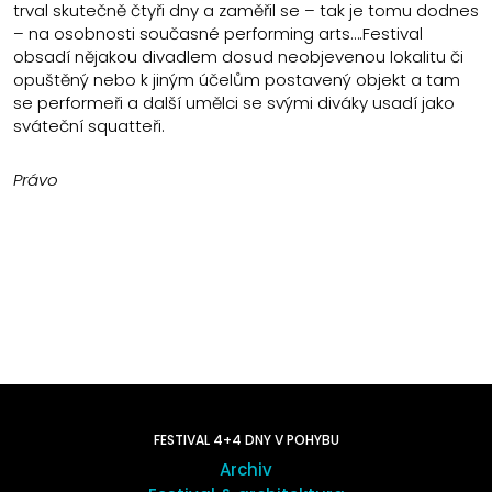
trval skutečně čtyři dny a zaměřil se – tak je tomu dodnes
– na osobnosti současné performing arts….Festival
obsadí nějakou divadlem dosud neobjevenou lokalitu či
opuštěný nebo k jiným účelům postavený objekt a tam
se performeři a další umělci se svými diváky usadí jako
sváteční squatteři.
Právo
FESTIVAL 4+4 DNY V POHYBU
Archiv