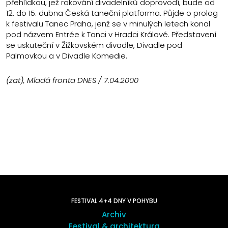
přehlídkou, jež rokování divadelníků doprovodí, bude od
12. do 15. dubna Česká taneční platforma. Půjde o prolog
k festivalu Tanec Praha, jenž se v minulých letech konal
pod názvem Entrée k Tanci v Hradci Králové. Představení
se uskuteční v Žižkovském divadle, Divadle pod
Palmovkou a v Divadle Komedie.
(zat), Mladá fronta DNES / 7.04.2000
FESTIVAL 4+4 DNY V POHYBU
Archiv
Festival & architektura