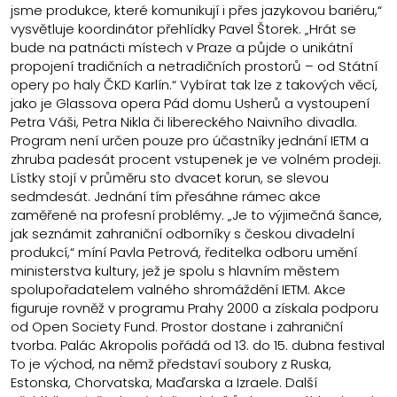
jsme produkce, které komunikují i přes jazykovou bariéru,“
vysvětluje koordinátor přehlídky Pavel Štorek. „Hrát se
bude na patnácti místech v Praze a půjde o unikátní
propojení tradičních a netradičních prostorů – od Státní
opery po haly ČKD Karlín.“ Vybírat tak lze z takových věcí,
jako je Glassova opera Pád domu Usherů a vystoupení
Petra Váši, Petra Nikla či libereckého Naivního divadla.
Program není určen pouze pro účastníky jednání IETM a
zhruba padesát procent vstupenek je ve volném prodeji.
Lístky stojí v průměru sto dvacet korun, se slevou
sedmdesát. Jednání tím přesáhne rámec akce
zaměřené na profesní problémy. „Je to výjimečná šance,
jak seznámit zahraniční odborníky s českou divadelní
produkcí,“ míní Pavla Petrová, ředitelka odboru umění
ministerstva kultury, jež je spolu s hlavním městem
spolupořadatelem valného shromáždění IETM. Akce
figuruje rovněž v programu Prahy 2000 a získala podporu
od Open Society Fund. Prostor dostane i zahraniční
tvorba. Palác Akropolis pořádá od 13. do 15. dubna festival
To je východ, na němž představí soubory z Ruska,
Estonska, Chorvatska, Maďarska a Izraele. Další