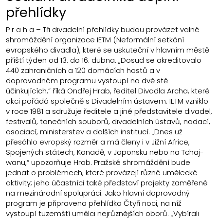
přehlídky
P r a h a – Tři divadelní přehlídky budou provázet valné
shromáždění organizace IETM (Neformální setkání
evropského divadla), které se uskuteční v hlavním městě
příští týden od 13. do 16. dubna. „Dosud se akreditovalo
440 zahraničních a 120 domácích hostů a v
doprovodném programu vystoupí na dvě stě
účinkujících,“ říká Ondřej Hrab, ředitel Divadla Archa, které
akci pořádá společně s Divadelním ústavem. IETM vzniklo
v roce 1981 a sdružuje ředitele a jiné představitele divadel,
festivalů, tanečních souborů, divadelních ústavů, nadací,
asociací, ministerstev a dalších institucí. „Dnes už
přesáhlo evropský rozměr a má členy i v Jižní Africe,
Spojených státech, Kanadě, v Japonsku nebo na Tchaj-
wanu,“ upozorňuje Hrab. Pražské shromáždění bude
jednat o problémech, které provázejí různé umělecké
aktivity; jeho účastníci také představí projekty zaměřené
na mezinárodní spolupráci. Jako hlavní doprovodný
program je připravena přehlídka Čtyři noci, na níž
vystoupí tuzemští umělci nejrůznějších oborů. „Vybírali