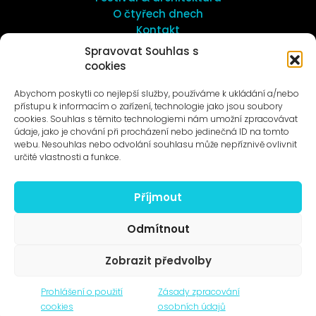
O čtyřech dnech
Kontakt
Spravovat Souhlas s
cookies
UMĚNÍ VENKU
Galerie ProLuka
Abychom poskytli co nejlepší služby, používáme k ukládání a/nebo
O umění v Motole
přístupu k informacím o zařízení, technologie jako jsou soubory
cookies. Souhlas s těmito technologiemi nám umožní zpracovávat
údaje, jako je chování při procházení nebo jedinečná ID na tomto
webu. Nesouhlas nebo odvolání souhlasu může nepříznivě ovlivnit
určité vlastnosti a funkce.
Příjmout
Novinky na e-mail
Odmítnout
Zobrazit předvolby
© 1996–2025
Prohlášení o použití
Zásady zpracování
Čtyři dny, z.s. / Four Days association
cookies
osobních údajů