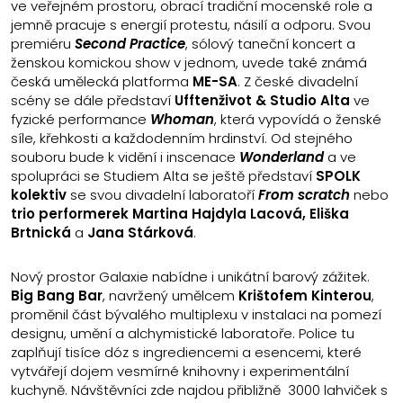
ve veřejném prostoru, obrací tradiční mocenské role a
jemně pracuje s energií protestu, násilí a odporu. Svou
premiéru
Second Practice
, sólový taneční koncert a
ženskou komickou show v jednom, uvede také známá
česká umělecká platforma
ME-SA
. Z české divadelní
scény se dále představí
Ufftenživot & Studio Alta
ve
fyzické performance
Whoman
, která vypovídá o ženské
síle, křehkosti a každodenním hrdinství. Od stejného
souboru bude k vidění i inscenace
Wonderland
a ve
spolupráci se Studiem Alta se ještě představí
SPOLK
kolektiv
se svou divadelní laboratoří
From scratch
nebo
trio performerek Martina Hajdyla Lacová, Eliška
Brtnická
a
Jana Stárková
.
Nový prostor Galaxie nabídne i unikátní barový zážitek.
Big Bang Bar
, navržený umělcem
Krištofem Kinterou
,
proměnil část bývalého multiplexu v instalaci na pomezí
designu, umění a alchymistické laboratoře. Police tu
zaplňují tisíce dóz s ingrediencemi a esencemi, které
vytvářejí dojem vesmírné knihovny i experimentální
kuchyně. Návštěvníci zde najdou přibližně 3000 lahviček s