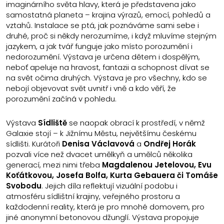
imaginárního světa hlavy, která je představena jako
samostatná planeta – krajina výrazů, emocí, pohledů a
vztahů. Instalace se ptá, jak poznáváme sami sebe i
druhé, proč si někdy nerozumíme, i když mluvíme stejným
jazykem, a jak tvář funguje jako místo porozumění i
nedorozumění. Výstava je určena dětem i dospělým,
neboť apeluje na hravost, fantazii a schopnost dívat se
na svět očima druhých. Výstava je pro všechny, kdo se
nebojí objevovat svět uvnitř i vně a kdo věří, že
porozumění začíná v pohledu.
Výstava
Sídliště
se naopak obrací k prostředí, v němž
Galaxie stojí – k Jižnímu Městu, největšímu českému
sídlišti. Kurátoři
Denisa Václavová
a
Ondřej Horák
pozvali více než dvacet umělkyň a umělců několika
generací, mezi nimi třeba
Magdalenou Jetelovou, Evu
Koťátkovou, Josefa Bolfa, Kurta Gebauera či Tomáše
Svobodu
. Jejich díla reflektují vizuální podobu i
atmosféru sídlištní krajiny, veřejného prostoru a
každodenní reality, která je pro mnohé domovem, pro
jiné anonymní betonovou džunglí. Výstava propojuje