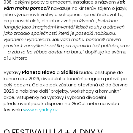
936 lidskými pocity a emocemi. Instalace s názvem
Jak
vám mohu pomoci?
navazuje na Kinterův zájem o jazyk,
jeho významové vrstvy a schopnost zprostředkovat to,
co je neviditelné, ale intenzivně prožívané.
„Instalace
funguje jako imaginární inventář lidské touhy a zároveň
jako zrcadlo společnosti, která je posedlá nabídkou,
výkonem i vyhořením. Jak vám mohu pomoci? otevírá
prostor k zamyšlení nad tím, co opravdu teď potřebujeme
– a zda to lze vůbec dostat na baru,”
doplňuje ke svému
dílu Kintera.
Výstavy
Planeta Hlava
a
Sídliště
budou přístupné do
konce roku 2025, divadelní a taneční program potrvá po
celý podzim. Galaxie pak zůstane otevřená až do června
2026 a nabídne další projekty, workshopy a komunitní
akce. Vstupenky na výstavy i vybraná divadelní
představení jsou k dispozici na GoOut nebo na webu
festivalu
www.ctyridny.cz
.
O FESTIVALU | 4 + 4 DNY V