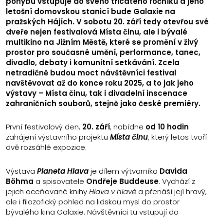
pohybu vstupuje do svého třicátého ročníku a jeho
letošní domovskou stanicí bude Galaxie na
pražských Hájích. V sobotu 20. září tedy otevřou své
dveře nejen festivalová Místa činu, ale i bývalé
multikino na Jižním Městě, které se promění v živý
prostor pro současné umění, performance, tanec,
divadlo, debaty i komunitní setkávání. Zcela
netradičně budou moct návštěvníci festival
navštěvovat až do konce roku 2025, a to jak jeho
výstavy – Místa činu, tak i divadelní inscenace
zahraničních souborů, stejně jako české premiéry.
První festivalový den,
20. září
, nabídne
od 10 hodin
zahájení výstavního projektu
Místa činu
, který letos tvoří
dvě rozsáhlé expozice.
Výstava
Planeta Hlava
je dílem výtvarníka
Davida
Böhma
a spisovatele
Ondřeje Buddeuse
. Vychází z
jejich oceňované knihy
Hlava v hlavě
a přenáší její hravý,
ale i filozofický pohled na lidskou mysl do prostor
bývalého kina Galaxie. Návštěvníci tu vstupují do