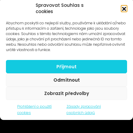
Spravovat Souhlas s
cookies
UMĚNÍ VENKU
Galerie ProLuka
Abychom poskytli co nejlepší služby, používáme k ukládání a/nebo
O umění v Motole
přístupu k informacím o zařízení, technologie jako jsou soubory
cookies. Souhlas s těmito technologiemi nám umožní zpracovávat
údaje, jako je chování při procházení nebo jedinečná ID na tomto
webu. Nesouhlas nebo odvolání souhlasu může nepříznivě ovlivnit
určité vlastnosti a funkce.
Příjmout
Novinky na e-mail
Odmítnout
Zobrazit předvolby
© 1996–2025
Prohlášení o použití
Zásady zpracování
Čtyři dny, z.s. / Four Days association
cookies
osobních údajů