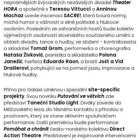
nejznámějších švýcarských nezávislých divadel
Theater
HORA
a společně s
Teresou Vittucci
a
Anninou
Machaz
uvede inscenaci
SACRE!
, která bourá normy,
míchá humor s vážností a silně politické s hluboce
osobním. Posledním ze zahraničních hostů bude kolektiv
výjimečných osobností slovinského současného umění z
oblasti divadla, tance a hudby, ve složení – kontrabasista
a skladatel
Tomaž Grom
, performerka a choreografka
Nataša Živković
, pianistka a skladatelka
Polona
Janežič
, harfista
Eduardo Raon
, a bratři
Jošt a Vid
Drašlerovi
, pohybující se na pomezí jazzu, improvizace a
hlukové hudby.
Přímo pro Galaxii vzniknou i speciální
site-specific
projekty
. Svou novinku
Putování ve větvích
zde
představí
Taneční Studio Light
. Diváky zavede do
Milíčovského lesa, do těsného kontaktu s přírodou a
prostorem, který se stane aktivním spoluhráčem
performance. Další premiérou bude performance
Pomáhat a chránit
česko-norského kolektivu
Direct
Action Theatre
. Představení je inspirované intervencemi