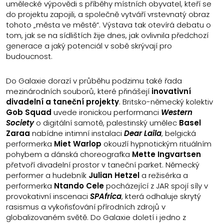
umělecké výpovědi s příběhy místních obyvatel, kteří se
do projektu zapojili, a společně vytváří vrstevnatý obraz
tohoto „města ve městě“. Výstava tak otevírá debatu o
tom, jak se na sídlištích žije dnes, jak ovlivnila předchozí
generace a jaký potenciál v sobě skrývají pro
budoucnost.
Do Galaxie dorazí v průběhu podzimu také řada
mezinárodních souborů, které přinášejí
inovativní
divadelní a taneční projekty
. Britsko-německý kolektiv
Gob Squad
uvede ironickou performanci
Western
Society
o digitální samotě, palestinský umělec
Basel
Zaraa
nabídne intimní instalaci
Dear Laila
, belgická
performerka
Miet Warlop
okouzlí hypnotickým rituálním
pohybem a dánská choreografka
Mette Ingvartsen
přetvoří divadelní prostor v taneční parket. Německý
performer a hudebník
Julian Hetzel
a režisérka a
performerka
Ntando Cele
pocházející z JAR spojí síly v
provokativní inscenaci
SPAfrica
, která odhaluje skrytý
rasismus a vykořisťování přírodních zdrojů v
globalizovaném světě. Do Galaxie doletí i jedno z