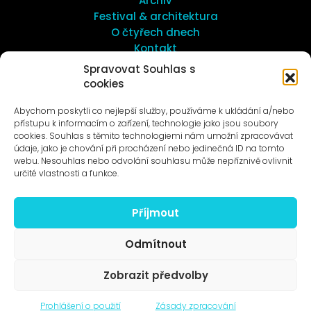
Archiv
Festival & architektura
O čtyřech dnech
Kontakt
Spravovat Souhlas s
cookies
UMĚNÍ VENKU
Galerie ProLuka
Abychom poskytli co nejlepší služby, používáme k ukládání a/nebo
O umění v Motole
přístupu k informacím o zařízení, technologie jako jsou soubory
cookies. Souhlas s těmito technologiemi nám umožní zpracovávat
údaje, jako je chování při procházení nebo jedinečná ID na tomto
webu. Nesouhlas nebo odvolání souhlasu může nepříznivě ovlivnit
určité vlastnosti a funkce.
Příjmout
Novinky na e-mail
Odmítnout
Zobrazit předvolby
© 1996–2025
Prohlášení o použití
Zásady zpracování