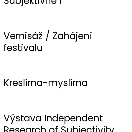
Subjektivně I
Vernisáž / Zahájení
festivalu
Kreslírna-myslírna
Výstava Independent
Research of Subjectivity