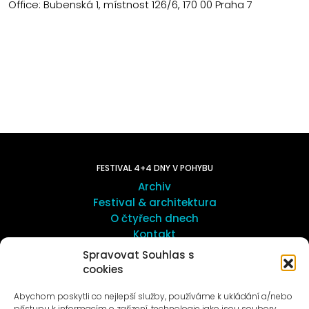
Office: Bubenská 1, místnost 126/6, 170 00 Praha 7
FESTIVAL 4+4 DNY V POHYBU
Archiv
Festival & architektura
O čtyřech dnech
Kontakt
Spravovat Souhlas s
cookies
UMĚNÍ VENKU
Galerie ProLuka
Abychom poskytli co nejlepší služby, používáme k ukládání a/nebo
O umění v Motole
přístupu k informacím o zařízení, technologie jako jsou soubory