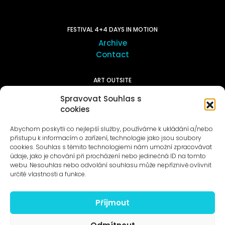
FESTIVAL 4+4 DAYS IN MOTION
Archive
Contact
ART OUTSITE
ProLuka gallery
Spravovat Souhlas s
Art in Motol
cookies
Abychom poskytli co nejlepší služby, používáme k ukládání a/nebo
přístupu k informacím o zařízení, technologie jako jsou soubory
cookies. Souhlas s těmito technologiemi nám umožní zpracovávat
údaje, jako je chování při procházení nebo jedinečná ID na tomto
webu. Nesouhlas nebo odvolání souhlasu může nepříznivě ovlivnit
News to e-mail
určité vlastnosti a funkce.
Příjmout