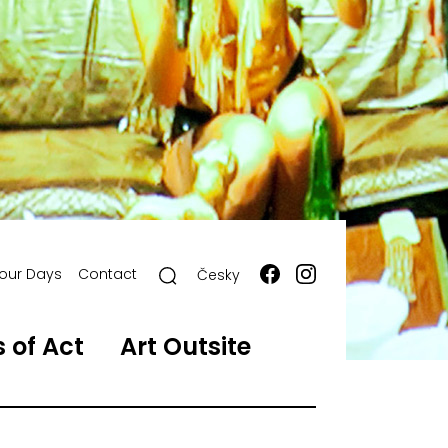
our Days
Contact
Česky
 of Act
Art Outsite