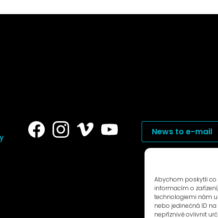
News to e-mail
ry
Abychom poskytli co 
informacím o zařízení
technologiemi nám um
nebo jedinečná ID n
nepříznivě ovlivnit urč