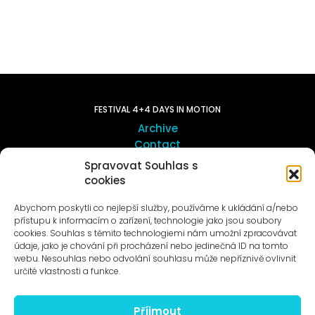
FESTIVAL 4+4 DAYS IN MOTION
Archive
Contact
Spravovat Souhlas s
cookies
ART OUTSITE
ProLuka gallery
Abychom poskytli co nejlepší služby, používáme k ukládání a/nebo
Art in Motol
přístupu k informacím o zařízení, technologie jako jsou soubory
cookies. Souhlas s těmito technologiemi nám umožní zpracovávat
údaje, jako je chování při procházení nebo jedinečná ID na tomto
webu. Nesouhlas nebo odvolání souhlasu může nepříznivě ovlivnit
určité vlastnosti a funkce.
Příjmout
News to e-mail