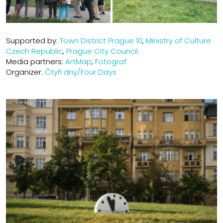
Supported by:
Town District Prague 10
,
Ministry of Culture
Czech Republic
,
Prague City Council
Media partners:
ArtMap
,
Fotograf
Organizer:
Čtyři dny/Four Days