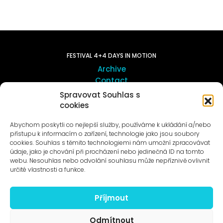
FESTIVAL 4+4 DAYS IN MOTION
Archive
Contact
Spravovat Souhlas s
cookies
ART OUTSITE
ProLuka gallery
Abychom poskytli co nejlepší služby, používáme k ukládání a/nebo
Art in Motol
přístupu k informacím o zařízení, technologie jako jsou soubory
cookies. Souhlas s těmito technologiemi nám umožní zpracovávat
údaje, jako je chování při procházení nebo jedinečná ID na tomto
webu. Nesouhlas nebo odvolání souhlasu může nepříznivě ovlivnit
určité vlastnosti a funkce.
Příjmout
News to e-mail
Odmítnout