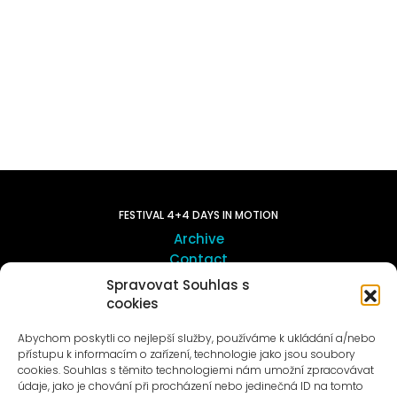
FESTIVAL 4+4 DAYS IN MOTION
Archive
Contact
Spravovat Souhlas s
cookies
ART OUTSITE
ProLuka gallery
Abychom poskytli co nejlepší služby, používáme k ukládání a/nebo
Art in Motol
přístupu k informacím o zařízení, technologie jako jsou soubory
cookies. Souhlas s těmito technologiemi nám umožní zpracovávat
údaje, jako je chování při procházení nebo jedinečná ID na tomto