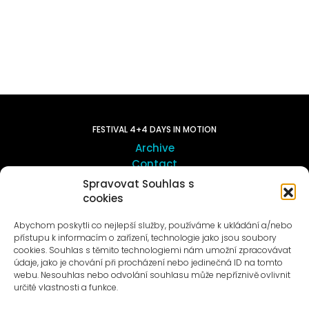
FESTIVAL 4+4 DAYS IN MOTION
Archive
Contact
Spravovat Souhlas s
cookies
ART OUTSITE
ProLuka gallery
Abychom poskytli co nejlepší služby, používáme k ukládání a/nebo
Art in Motol
přístupu k informacím o zařízení, technologie jako jsou soubory
cookies. Souhlas s těmito technologiemi nám umožní zpracovávat
údaje, jako je chování při procházení nebo jedinečná ID na tomto
webu. Nesouhlas nebo odvolání souhlasu může nepříznivě ovlivnit
určité vlastnosti a funkce.