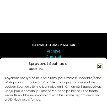
FESTIVAL 4+4 DAYS IN MOTION
Archive
Contact
Spravovat Souhlas s
cookies
ART OUTSITE
ProLuka gallery
Abychom poskytli co nejlepší služby, používáme k ukládání a/nebo
Art in Motol
přístupu k informacím o zařízení, technologie jako jsou soubory
cookies. Souhlas s těmito technologiemi nám umožní zpracovávat
údaje, jako je chování při procházení nebo jedinečná ID na tomto
webu. Nesouhlas nebo odvolání souhlasu může nepříznivě ovlivnit
určité vlastnosti a funkce.