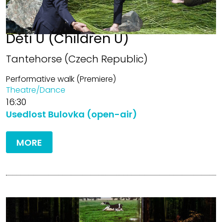
Děti U (Children U)
Tantehorse (Czech Republic)
Performative walk (Premiere)
Theatre/Dance
16:30
Usedlost Bulovka (open-air)
MORE