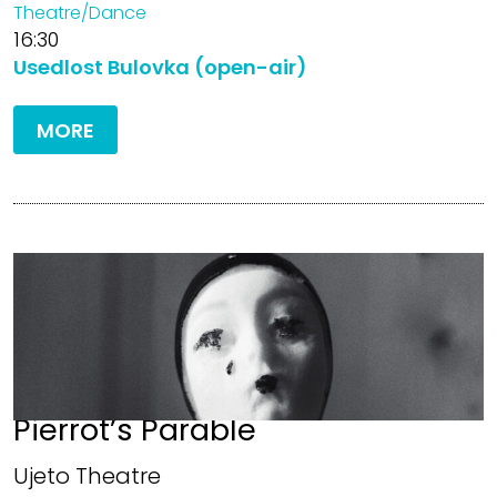
Theatre/Dance
16:30
Usedlost Bulovka (open-air)
MORE
Pierrot’s Parable
Ujeto Theatre