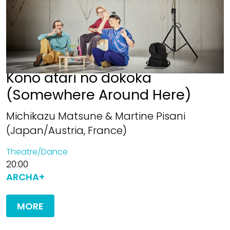
Kono atari no dokoka
(Somewhere Around Here)
Michikazu Matsune & Martine Pisani
(Japan/Austria, France)
Theatre/Dance
20:00
ARCHA+
MORE