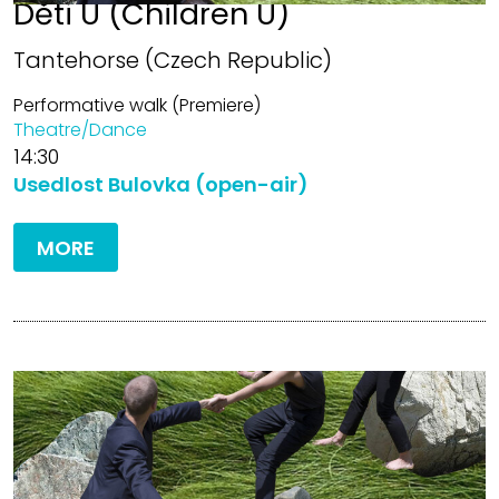
Děti U (Children U)
Tantehorse (Czech Republic)
Performative walk (Premiere)
Theatre/Dance
14:30
Usedlost Bulovka (open-air)
MORE