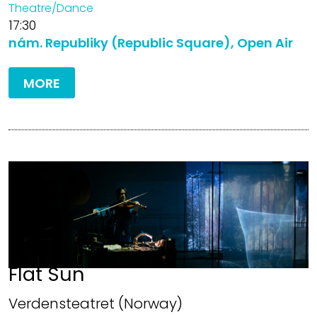
Theatre/Dance
17:30
nám. Republiky (Republic Square), Open Air
MORE
Flat Sun
Verdensteatret (Norway)