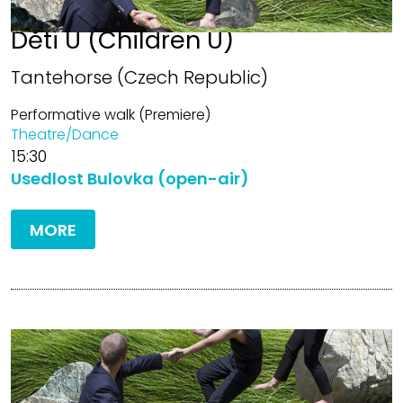
Děti U (Children U)
Tantehorse (Czech Republic)
Performative walk (Premiere)
Theatre/Dance
15:30
Usedlost Bulovka (open-air)
MORE