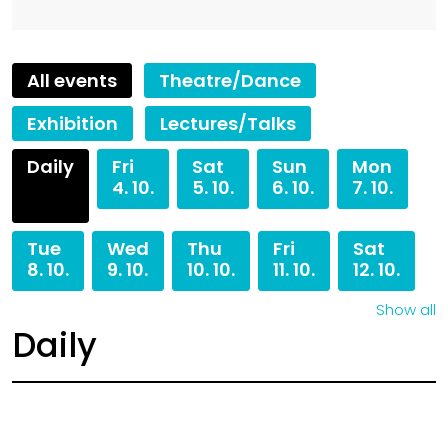
All events
Theatre/Dance
Exhibition
Lectures/Talks
Daily
Fri
Sat
Sun
Mon
4. 10.
5. 10.
6. 10.
7. 10.
Tue
Wed
Thu
Fri
Sat
8. 10.
9. 10.
10. 10.
11. 10.
12. 10.
Show all
Daily