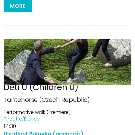
MORE
Děti U (Children U)
Tantehorse (Czech Republic)
Performative walk (Premiere)
Theatre/Dance
14:30
Usedlost Bulovka (open-air)