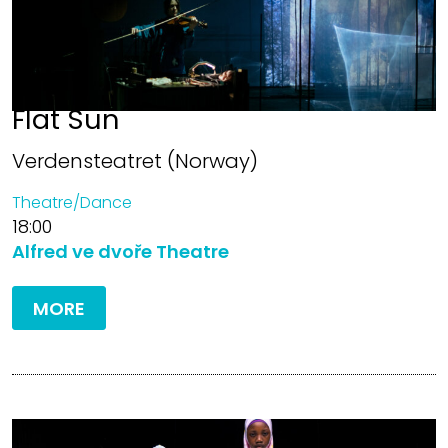
Flat Sun
Verdensteatret (Norway)
Theatre/Dance
18:00
Alfred ve dvoře Theatre
MORE