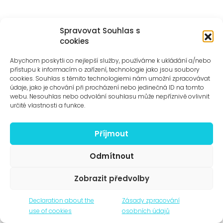
Spravovat Souhlas s
Saturday 12. 10.
cookies
Abychom poskytli co nejlepší služby, používáme k ukládání a/nebo
přístupu k informacím o zařízení, technologie jako jsou soubory
cookies. Souhlas s těmito technologiemi nám umožní zpracovávat
údaje, jako je chování při procházení nebo jedinečná ID na tomto
webu. Nesouhlas nebo odvolání souhlasu může nepříznivě ovlivnit
určité vlastnosti a funkce.
Příjmout
Odmítnout
WASCO!
Zobrazit předvolby
hetpaleis & Voetvolk/ Lisbeth Gruwez &
Maarten Van Cauwenberghe (Belgium)
Declaration about the
Zásady zpracování
use of cookies
osobních údajů