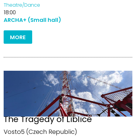
Theatre/Dance
18:00
ARCHA+ (Small hall)
MORE
The Tragedy of Liblice
Vosto5 (Czech Republic)