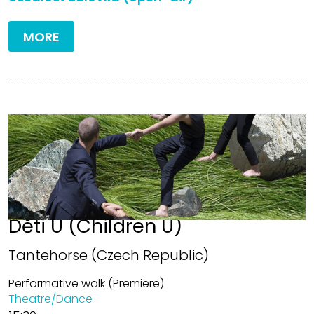
MORE
Děti U (Children U)
Tantehorse (Czech Republic)
Performative walk (Premiere)
Theatre/Dance