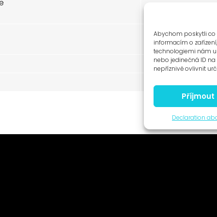
ce
120 CZK
Abychom poskytli co 
50 CZK
informacím o zařízení
technologiemi nám um
nebo jedinečná ID n
80 CZK
nepříznivě ovlivnit urč
200 / 100 CZK
Příjmout
Declaration abo