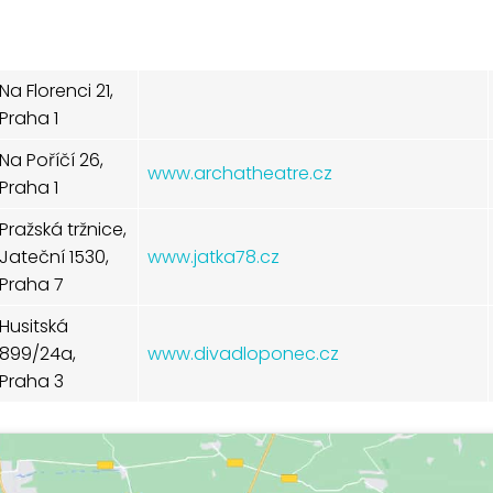
Na Florenci 21,
Praha 1
Na Poříčí 26,
www.archatheatre.cz
Praha 1
Pražská tržnice,
Jateční 1530,
www.jatka78.cz
Praha 7
Husitská
899/24a,
www.divadloponec.cz
Praha 3