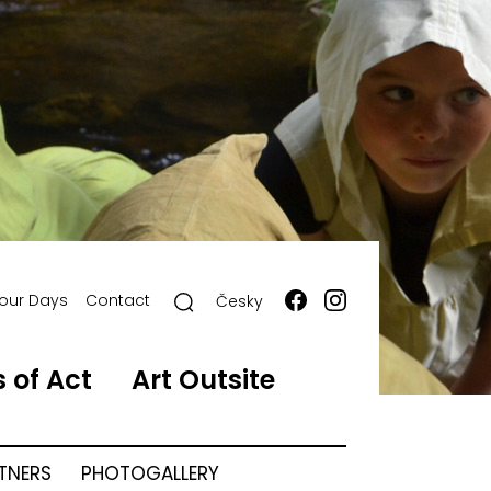
our Days
Contact
Česky
 of Act
Art Outsite
RTNERS
PHOTOGALLERY