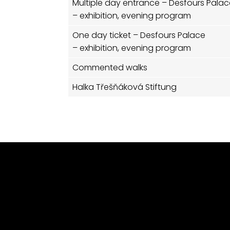
Multiple day entrance – Desfours Pala
– exhibition, evening program
One day ticket – Desfours Palace
– exhibition, evening program
Commented walks
Halka Třešňáková Stiftung
FESTIVAL 4+4 DAYS IN MOTION
ART OUTSITE